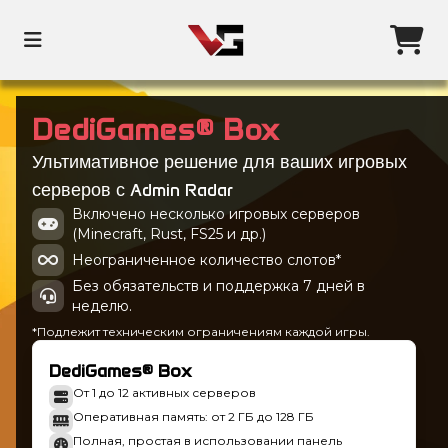
DediGames® Box
Ультимативное решение для ваших игровых
серверов с Admin Radar
Включено несколько игровых серверов
(Minecraft, Rust, FS25 и др.)
Неограниченное количество слотов*
Без обязательств и поддержка 7 дней в
неделю.
*Подлежит техническим ограничениям каждой игры.
DediGames® Box
От 1 до 12 активных серверов
Оперативная память: от 2 ГБ до 128 ГБ
Полная, простая в использовании панель