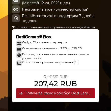
(Minecraft, Rust, FS25 и др.)
Неограниченное количество слотов*
Без обязательств и поддержка 7 дней в
неделю.
*Подлежит техническим ограничениям каждой игры.
DediGames® Box
От 1 до 12 активных серверов
Оперативная память: от 2 ГБ до 128 ГБ
Полная, простая в использовании панель
управления
Статистика в реальном времени (5 с)
От
415,51 RUB
207,42 RUB
Получите свою коробку DediGames® сейчас!