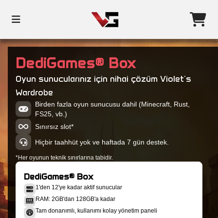
DediGames® Box
Oyun sunucularınız için nihai çözüm Violet's
Wardrobe
Birden fazla oyun sunucusu dahil (Minecraft, Rust,
FS25, vb.)
Sınırsız slot*
Hiçbir taahhüt yok ve haftada 7 gün destek.
*Her oyunun teknik sınırlarına tabidir.
DediGames® Box
1'den 12'ye kadar aktif sunucular
RAM: 2GB'dan 128GB'a kadar
Tam donanımlı, kullanımı kolay yönetim paneli