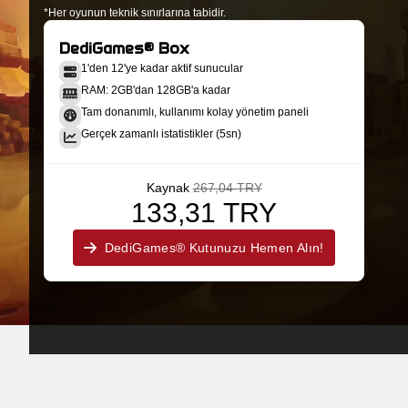
*Her oyunun teknik sınırlarına tabidir.
DediGames® Box
1'den 12'ye kadar aktif sunucular
RAM: 2GB'dan 128GB'a kadar
Tam donanımlı, kullanımı kolay yönetim paneli
Gerçek zamanlı istatistikler (5sn)
Kaynak
267,04 TRY
133,31 TRY
DediGames® Kutunuzu Hemen Alın!