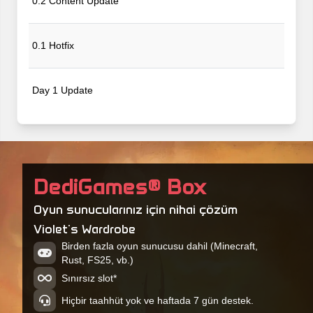
0.2 Content Update
0.1 Hotfix
Day 1 Update
Violet's Wardrobe
DediGames® Box
Oyun sunucularınız için nihai çözüm
Violet's Wardrobe
Birden fazla oyun sunucusu dahil (Minecraft,
Rust, FS25, vb.)
Sınırsız slot*
Hiçbir taahhüt yok ve haftada 7 gün destek.