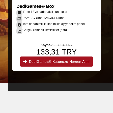
DediGames® Box
1'den 12'ye kadar aktif sunucular
RAM: 2GB'dan 128GB'a kadar
Tam donanımlı, kullanımı kolay yönetim paneli
Gerçek zamanlı istatistikler (5sn)
Kaynak
267,04 TRY
133,31 TRY
DediGames® Kutunuzu Hemen Alın!