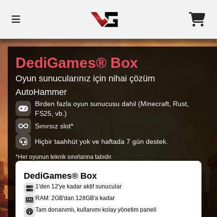
DediGames® Box
Oyun sunucularınız için nihai çözüm
AutoHammer
Birden fazla oyun sunucusu dahil (Minecraft, Rust,
FS25, vb.)
Sınırsız slot*
Hiçbir taahhüt yok ve haftada 7 gün destek.
*Her oyunun teknik sınırlarına tabidir.
DediGames® Box
1'den 12'ye kadar aktif sunucular
RAM: 2GB'dan 128GB'a kadar
Tam donanımlı, kullanımı kolay yönetim paneli