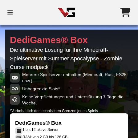
DediGames® Box
Die ultimative Lösung für Ihre Minecraft-
Spielserver mit Summer Apocalypse - Zombie
Curse modpack
Mehrere Spielserver enthalten (Minecraft, Rust, FS25
usw.)
Unbegrenzte Slots*
Keine Verpflichtungen und Unterstützung 7 Tage die
Woche.
*Vorbehaltlich der technischen Grenzen jedes Spiels.
DediGames® Box
1 bis 12 aktive Server
RAM: von 2 GB bis 128 GB