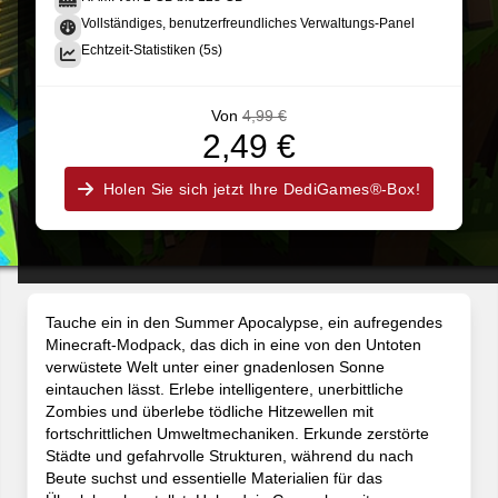
Vollständiges, benutzerfreundliches Verwaltungs-Panel
Echtzeit-Statistiken (5s)
Von
4,99 €
2,49 €
Holen Sie sich jetzt Ihre DediGames®-Box!
Tauche ein in den Summer Apocalypse, ein aufregendes
Minecraft-Modpack, das dich in eine von den Untoten
verwüstete Welt unter einer gnadenlosen Sonne
eintauchen lässt. Erlebe intelligentere, unerbittliche
Zombies und überlebe tödliche Hitzewellen mit
fortschrittlichen Umweltmechaniken. Erkunde zerstörte
Städte und gefahrvolle Strukturen, während du nach
Beute suchst und essentielle Materialien für das