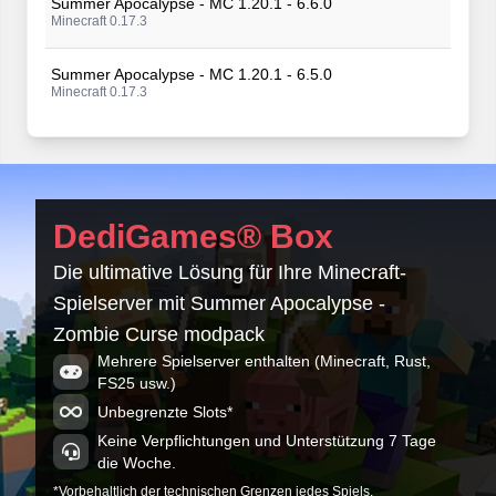
Summer Apocalypse - MC 1.20.1 - 6.6.0
Minecraft 0.17.3
Summer Apocalypse - MC 1.20.1 - 6.5.0
Minecraft 0.17.3
Summer Apocalypse - MC 1.20.1 - 6.4.0
Minecraft 0.17.3
Summer Apocalypse - MC 1.20.1 - 6.3.0
DediGames® Box
Minecraft 0.17.3
Die ultimative Lösung für Ihre Minecraft-
Summer Apocalypse - MC 1.20.1 - 6.2.0
Spielserver mit Summer Apocalypse -
Minecraft 0.17.3
Zombie Curse modpack
Summer Apocalypse - MC 1.20.1 - 6.1.0
Mehrere Spielserver enthalten (Minecraft, Rust,
Minecraft 0.17.3
FS25 usw.)
Unbegrenzte Slots*
Keine Verpflichtungen und Unterstützung 7 Tage
die Woche.
*Vorbehaltlich der technischen Grenzen jedes Spiels.