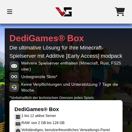
DediGames® Box
Die ultimative Lösung für Ihre Minecraft-
Spielserver mit Additive [Early Access] modpack
Mehrere Spielserver enthalten (Minecraft, Rust, FS25
usw.)
Unbegrenzte Slots*
Keine Verpflichtungen und Unterstützung 7 Tage die
Woche.
*Vorbehaltlich der technischen Grenzen jedes Spiels.
DediGames® Box
1 bis 12 aktive Server
RAM: von 2 GB bis 128 GB
Vollständiges, benutzerfreundliches Verwaltungs-Panel