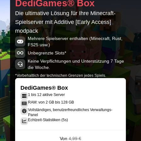
DediGames® Box
Die ultimative Lösung für Ihre Minecraft-
Spielserver mit Additive [Early Access]
modpack
Mehrere Spielserver enthalten (Minecraft, Rust,
FS25 usw.)
Unbegrenzte Slots*
Keine Verpflichtungen und Unterstützung 7 Tage
die Woche.
*Vorbehaltlich der technischen Grenzen jedes Spiels.
DediGames® Box
1 bis 12 aktive Server
RAM: von 2 GB bis 128 GB
Vollständiges, benutzerfreundliches Verwaltungs-
Panel
Echtzeit-Statistiken (5s)
Von
4,99 €