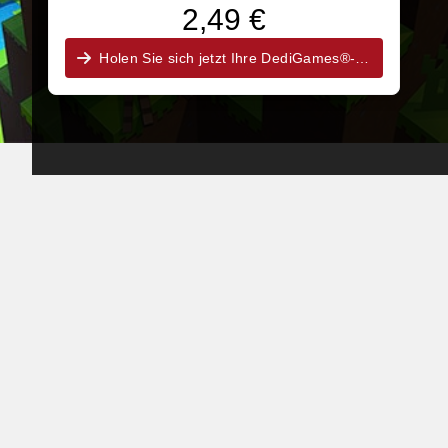
2,49 €
Holen Sie sich jetzt Ihre DediGames®-Box!