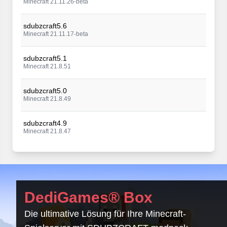
Minecraft 21.11.26-beta
sdubzcraft5.6
Minecraft 21.11.17-beta
sdubzcraft5.1
Minecraft 21.8.51
sdubzcraft5.0
Minecraft 21.8.49
sdubzcraft4.9
Minecraft 21.8.47
sdubzcraft4.8
Minecraft 21.8.47
sdubzcraft4.7
DediGames® Box
Minecraft 21.8.47
Die ultimative Lösung für Ihre Minecraft-
sdubzcraft4.6