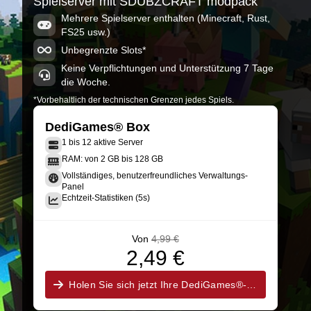
Spielserver mit SDUBZCRAFT modpack
Minecraft 21.8.47
Mehrere Spielserver enthalten (Minecraft, Rust,
FS25 usw.)
sdubzcraft4.5
Minecraft 21.8.46
Unbegrenzte Slots*
Keine Verpflichtungen und Unterstützung 7 Tage
die Woche.
*Vorbehaltlich der technischen Grenzen jedes Spiels.
DediGames® Box
1 bis 12 aktive Server
RAM: von 2 GB bis 128 GB
Vollständiges, benutzerfreundliches Verwaltungs-
Panel
Echtzeit-Statistiken (5s)
Von
4,99 €
2,49 €
Holen Sie sich jetzt Ihre DediGames®-Box!