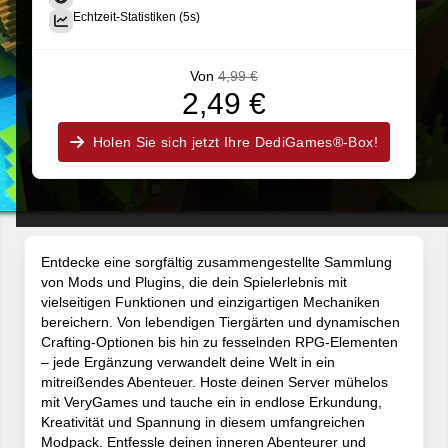
Echtzeit-Statistiken (5s)
Von
4,99 €
2,49 €
Holen Sie sich jetzt Ihre DediGames®-Box!
Entdecke eine sorgfältig zusammengestellte Sammlung
von Mods und Plugins, die dein Spielerlebnis mit
vielseitigen Funktionen und einzigartigen Mechaniken
bereichern. Von lebendigen Tiergärten und dynamischen
Crafting-Optionen bis hin zu fesselnden RPG-Elementen
– jede Ergänzung verwandelt deine Welt in ein
mitreißendes Abenteuer. Hoste deinen Server mühelos
mit VeryGames und tauche ein in endlose Erkundung,
Kreativität und Spannung in diesem umfangreichen
Modpack. Entfessle deinen inneren Abenteurer und