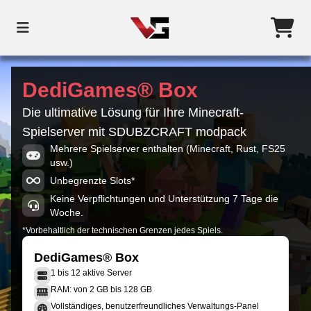
DediGames® Box
Die ultimative Lösung für Ihre Minecraft-
Spielserver mit SDUBZCRAFT modpack
Mehrere Spielserver enthalten (Minecraft, Rust, FS25
usw.)
Unbegrenzte Slots*
Keine Verpflichtungen und Unterstützung 7 Tage die
Woche.
*Vorbehaltlich der technischen Grenzen jedes Spiels.
DediGames® Box
1 bis 12 aktive Server
RAM: von 2 GB bis 128 GB
Vollständiges, benutzerfreundliches Verwaltungs-Panel