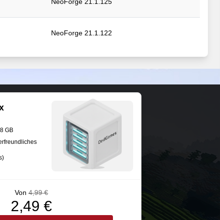
NeoForge 21.1.125
NeoForge 21.1.122
NeoForge 21.1.116
NeoForge 21.1.83
x
NeoForge 21.1.83
28 GB
erfreundliches
s)
NeoForge 21.1.83
Von
4,99 €
2,49 €