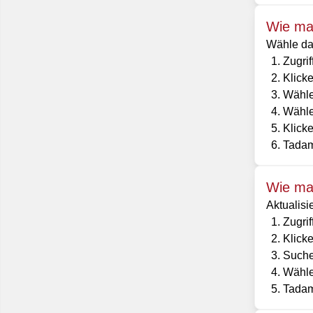
Wie man
Wähle das
Zugri
Klicke
Wählen
Wählen
Klicke
Tadam!
Wie man
Aktualisi
Zugri
Klick
Suchen
Wählen
Tadam!