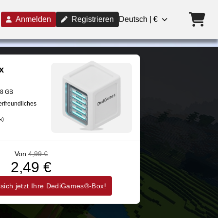
Anmelden
Registrieren
Deutsch | €
x
28 GB
erfreundliches
s)
Von
4,99 €
2,49 €
 sich jetzt Ihre DediGames®-Box!