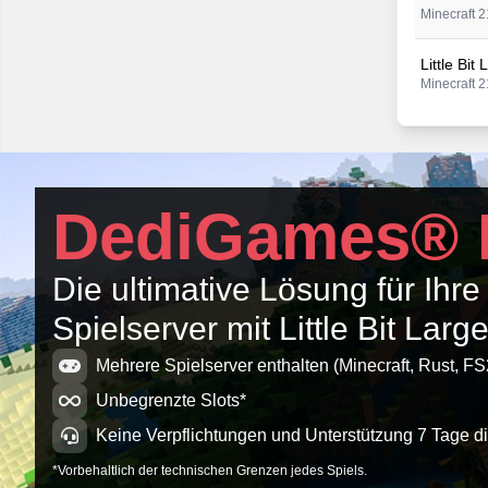
Minecraft 2
Little Bit
Minecraft 2
Little Bit
Minecraft 2
Little Bit
DediGames® 
Minecraft 2
Little Bit
Die ultimative Lösung für Ihre
Minecraft 2
Spielserver mit Little Bit Lar
Little Bit
Minecraft 2
Mehrere Spielserver enthalten (Minecraft, Rust, FS
Unbegrenzte Slots*
Keine Verpflichtungen und Unterstützung 7 Tage d
*Vorbehaltlich der technischen Grenzen jedes Spiels.