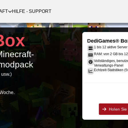
AFT
HILFE - SUPPORT
Box
DediGames® Bo
1 bis 12 aktive Server
Minecraft-
RAM: von 2 GB bis 1
Vollständiges, benutz
e modpack
Verwaltungs-Panel
Echtzeit-Statistiken (5
 usw.)
 Woche.
Holen Sie