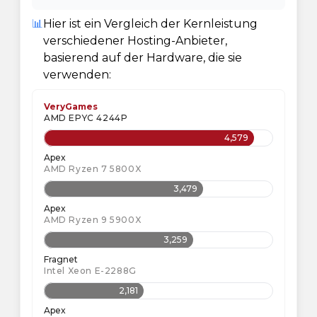
📊
Hier ist ein Vergleich der Kernleistung
verschiedener Hosting-Anbieter,
basierend auf der Hardware, die sie
verwenden:
VeryGames
AMD EPYC 4244P
4,579
Apex
AMD Ryzen 7 5800X
3,479
Apex
AMD Ryzen 9 5900X
3,259
Fragnet
Intel Xeon E-2288G
2,181
Apex