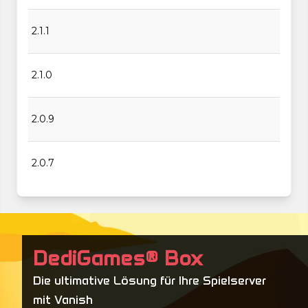
2.1.1
2.1.0
2.0.9
2.0.7
2.0.5
2.0.5
DediGames® Box
Die ultimative Lösung für Ihre Spielserver
2.0.5
mit Vanish