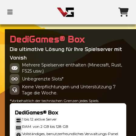
DediGames® Box
Die ultimative Lösung für Ihre Spielserver mit
Vanish
Mehrere Spielserver enthalten (Minecraft, Rust,
FS25 usw.)
Unbegrenzte Slots*
Keine Verpflichtungen und Unterstützung 7
Tage die Woche.
*Vorbehaltlich der technischen Grenzen jedes Spiels.
DediGames® Box
1 bis 12 aktive Server
RAM: von 2 GB bis 128 GB
Vollständiges, benutzerfreundliches Verwaltungs-Panel