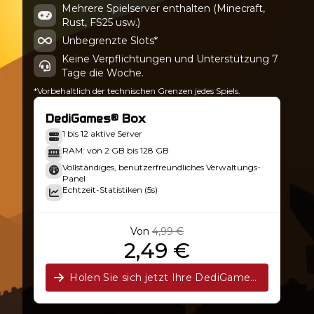
Mehrere Spielserver enthalten (Minecraft,
Rust, FS25 usw.)
2.0.5
Unbegrenzte Slots*
Keine Verpflichtungen und Unterstützung 7
Tage die Woche.
*Vorbehaltlich der technischen Grenzen jedes Spiels.
DediGames® Box
1 bis 12 aktive Server
RAM: von 2 GB bis 128 GB
Vollständiges, benutzerfreundliches Verwaltungs-
Panel
Echtzeit-Statistiken (5s)
Von
4,99 €
2,49 €
Holen Sie sich jetzt Ihre DediGames®-Box!