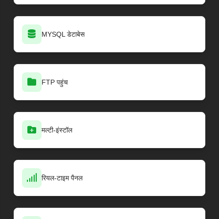
MYSQL डेटाबेस
FTP पहुंच
मल्टी-इंस्टॉल
रियल-टाइम पैनल