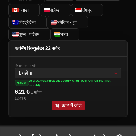
कनाडा
पोलेण्ड
सिंगापुर
ऑस्ट्रेलिया
अमेरिका - पूर्व
यूएस - पश्चिम
भारत
फार्मिंग सिम्युलेटर 22 सर्वर
किराए की अवधि
1 महीना
DediGames® Box Discovery Offer -50% Off (on the first
50%
month!)
6,21 €
/ 1 महीना
12,43 €
कार्ट में जोड़ें