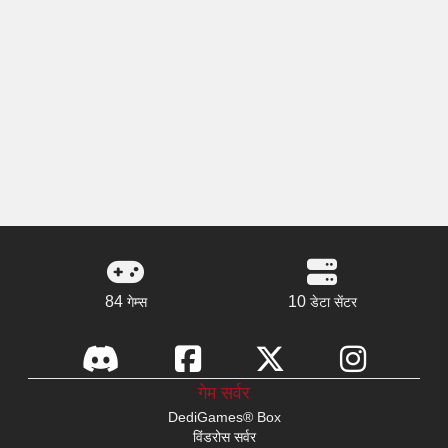
84
10
गेम्स
डेटा सेंटर
गेम सर्वर
DediGames® Box
विंडरोस सर्वर