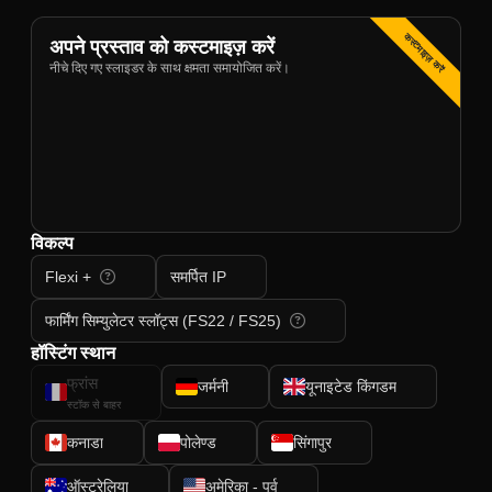
कस्टमाइज़ करें
अपने प्रस्ताव को कस्टमाइज़ करें
नीचे दिए गए स्लाइडर के साथ क्षमता समायोजित करें।
विकल्प
Flexi +
समर्पित IP
फार्मिंग सिम्युलेटर स्लॉट्स (FS22 / FS25)
हॉस्टिंग स्थान
फ्रांस
जर्मनी
यूनाइटेड किंगडम
स्टॉक से बाहर
कनाडा
पोलेण्ड
सिंगापुर
ऑस्ट्रेलिया
अमेरिका - पूर्व