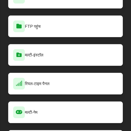
FTP पहुंच
मल्टी-इंस्टॉल
रियल-टाइम पैनल
मल्टी-गेम