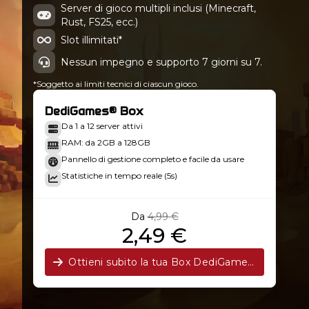
Server di gioco multipli inclusi (Minecraft,
Rust, FS25, ecc.)
Ymmersive Melodies - 1.0.0
Slot illimitati*
Nessun impegno e supporto 7 giorni su 7.
*Soggetto ai limiti tecnici di ciascun gioco.
DediGames® Box
Da 1 a 12 server attivi
RAM: da 2GB a 128GB
Pannello di gestione completo e facile da usare
Statistiche in tempo reale (5s)
Da
4,99 €
2,49 €
Ottieni subito la tua Box DediGames®!