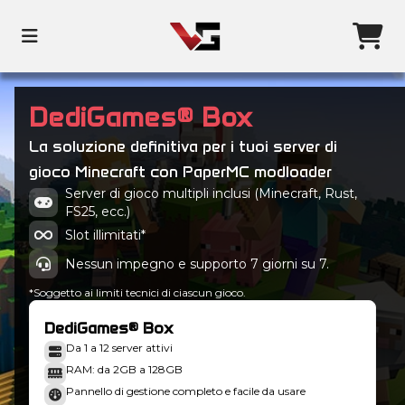
DediGames® Box
La soluzione definitiva per i tuoi server di
gioco Minecraft con PaperMC modloader
Server di gioco multipli inclusi (Minecraft, Rust,
FS25, ecc.)
Slot illimitati*
Nessun impegno e supporto 7 giorni su 7.
*Soggetto ai limiti tecnici di ciascun gioco.
DediGames® Box
Da 1 a 12 server attivi
RAM: da 2GB a 128GB
Pannello di gestione completo e facile da usare