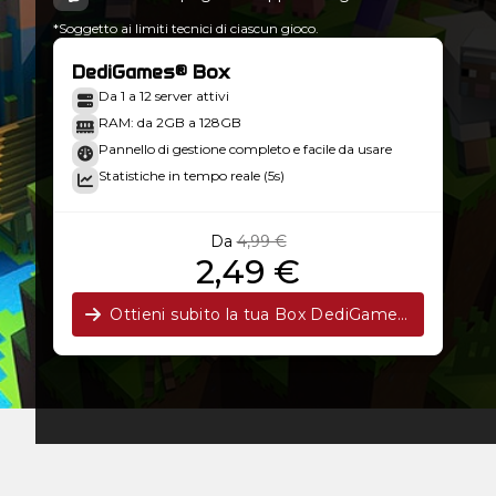
*Soggetto ai limiti tecnici di ciascun gioco.
DediGames® Box
Da 1 a 12 server attivi
RAM: da 2GB a 128GB
Pannello di gestione completo e facile da usare
Statistiche in tempo reale (5s)
Da
4,99 €
2,49 €
Ottieni subito la tua Box DediGames®!