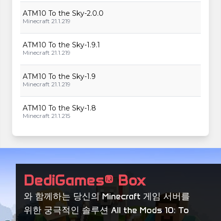
ATM10 To the Sky-2.0.0
Minecraft 21.1.219
ATM10 To the Sky-1.9.1
Minecraft 21.1.219
ATM10 To the Sky-1.9
Minecraft 21.1.219
ATM10 To the Sky-1.8
Minecraft 21.1.215
ATM10 To the Sky-1.7
Minecraft 21.1.215
ATM10 To the Sky-1.6.1
DediGames® Box
Minecraft 21.1.211
와 함께하는 당신의 Minecraft 게임 서버를
ATM10 To the Sky-1.6
위한 궁극적인 솔루션 All the Mods 10: To
Minecraft 21.1.211