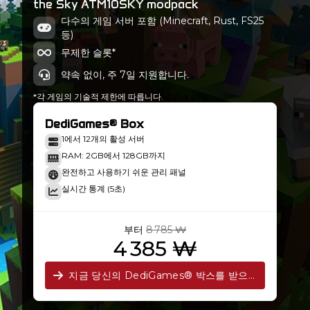
the Sky ATM10SKY modpack
ATM10 To the Sky-1.5.1b
다수의 게임 서버 포함 (Minecraft, Rust, FS25
Minecraft 21.1.206
등)
무제한 슬롯*
약속 없이, 주 7일 지원합니다.
*각 게임의 기술적 제한에 따릅니다.
DediGames® Box
1에서 12개의 활성 서버
RAM: 2GB에서 128GB까지
완전하고 사용하기 쉬운 관리 패널
실시간 통계 (5초)
부터
8 785 ₩
4 385 ₩
지금 당신의 DediGames® 박스를 받으세요!