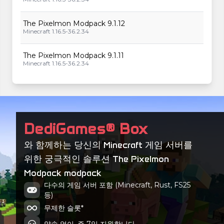
The Pixelmon Modpack 9.1.12
Minecraft 1.16.5-36.2.34
The Pixelmon Modpack 9.1.11
Minecraft 1.16.5-36.2.34
The Pixelmon Modpack 9.1.10
Minecraft 1.16.5-36.2.34
The Pixelmon Modpack 9.1.9
DediGames® Box
Minecraft 1.16.5-36.2.34
와 함께하는 당신의 Minecraft 게임 서버를
The Pixelmon Modpack 9.1.8
위한 궁극적인 솔루션 The Pixelmon
Minecraft 1.16.5-36.2.34
Modpack modpack
The Pixelmon Modpack 9.1.7
다수의 게임 서버 포함 (Minecraft, Rust, FS25
Minecraft 1.16.5-36.2.34
등)
무제한 슬롯*