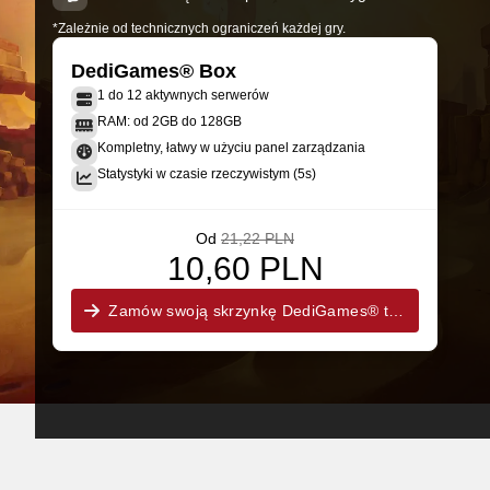
*Zależnie od technicznych ograniczeń każdej gry.
DediGames® Box
1 do 12 aktywnych serwerów
RAM: od 2GB do 128GB
Kompletny, łatwy w użyciu panel zarządzania
Statystyki w czasie rzeczywistym (5s)
Od
21,22 PLN
10,60 PLN
Zamów swoją skrzynkę DediGames® teraz!