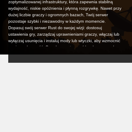
zoptymalizowanej infrastruktury, która zapewnia stabilną
wydajność, niskie opóźnienia i płynną rozgrywkę. Nawet przy
dużej liczbie graczy i ogromnych bazach, Twój serwer
pozostaje szybki i niezawodny w każdym momencie.
Dopasuj swój serwer Rust do swojej wizji: dostosuj
ustawienia gry, zarządzaj uprawnieniami graczy, włączaj lub
wyłączaj usunięcia i instaluj mody lub wtyczki, aby wzmocnić
swoją społeczność. Czy chcesz stworzyć hardcorowe pole
bitwy PvP, relaksujące doświadczenie PvE, czy unikalny,
zmodyfikowany świat, zawsze masz pełną kontrolę.
Nasz intuicyjny panel kontrolny sprawia, że administracja jest
prosta. Konfiguruj ustawienia, planuj automatyczne restarty,
zarządzaj kopiami zapasowymi i monitoruj wydajność w
czasie rzeczywistym. A jeśli potrzebujesz pomocy, nasz
dedykowany zespół wsparcia jest tu, aby pomóc, co pozwala
ci skupić się na rozgrywce i prowadzeniu swojej społeczności
bez technicznych zmartwień.
Wybierając hosting VeryGames dla Rust, zapewniasz swoim
graczom bezpieczne, konfigurowalne i wysokowydajne
środowisko, gdzie przetrwanie to wszystko. Buduj, walcz i
podbijaj świat Rust ze swoimi przyjaciółmi na własnym