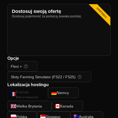
DOSTOSUJ
Dostosuj swoją ofertę
Dostosuj pojemność za pomocą suwaka poniżej.
Opcje
Flexi +
Sloty Farming Simulator (FS22 / FS25)
Lokalizacja hostingu
Francja
Niemcy
Brak w magazynie
Wielka Brytania
Kanada
Polska
Singapur
Australia