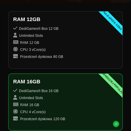
NAJLEPSZA CENA
RAM 12GB
DediGames® Box 12 GB
Unlimited Slots
RAM
12 GB
CPU
3 vCore(s)
Przestrzeń dyskowa
80 GB
NAJBARDZIEJ POPULARNY
RAM 16GB
DediGames® Box 16 GB
Unlimited Slots
RAM
16 GB
CPU
4 vCore(s)
Przestrzeń dyskowa
120 GB