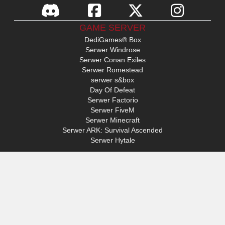
GAME SERVER
DediGames® Box
Serwer Windrose
Serwer Conan Exiles
Serwer Romestead
serwer s&box
Day Of Defeat
Serwer Factorio
Serwer FiveM
Serwer Minecraft
Serwer ARK: Survival Ascended
Serwer Hytale
ACCESS
Mój profil
Wsparcie
VERYGAMES