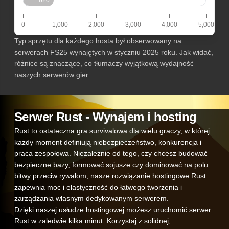
0
1,000
2,000
3,000
4,000
5,000
Typ sprzętu dla każdego hosta był obserwowany na
serwerach FS25 wynajętych w styczniu 2025 roku. Jak widać,
różnice są znaczące, co tłumaczy wyjątkową wydajność
naszych serwerów gier.
Serwer Rust - Wynajem i hosting
Rust to ostateczna gra survivalowa dla wielu graczy, w której
każdy moment definiują niebezpieczeństwo, konkurencja i
praca zespołowa. Niezależnie od tego, czy chcesz budować
bezpieczne bazy, formować sojusze czy dominować na polu
bitwy przeciw rywalom, nasze rozwiązanie hostingowe Rust
zapewnia moc i elastyczność do łatwego tworzenia i
zarządzania własnym dedykowanym serwerem.
Dzięki naszej usłudze hostingowej możesz uruchomić serwer
Rust w zaledwie kilka minut. Korzystaj z solidnej,