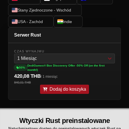
Stany Zjednoczone - Wschód
USA - Zachód
Indie
Serwer Rust
CZAS WYNAJMU
1 Miesiąc
DediGames® Box Discovery Offer -50% Off (on the first
50%
month!)
420,08 THB
/ 1 miesiąc
840,01 THB
Dodaj do koszyka
Wtyczki Rust preinstalowane
Natychmiastowy dostęp do preinstalowanych wtyczek Rust na