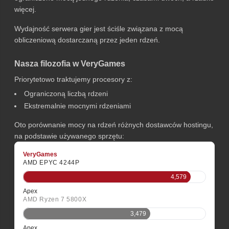
więcej.
Wydajność serwera gier jest ściśle związana z mocą
obliczeniową dostarczaną przez jeden rdzeń.
Nasza filozofia w VeryGames
Priorytetowo traktujemy procesory z:
Ograniczoną liczbą rdzeni
Ekstremalnie mocnymi rdzeniami
Oto porównanie mocy na rdzeń różnych dostawców hostingu,
na podstawie używanego sprzętu:
VeryGames
AMD EPYC 4244P
4,579
Apex
AMD Ryzen 7 5800X
3,479
Apex