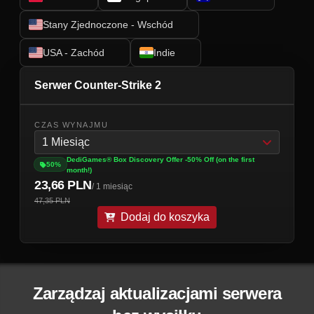
Stany Zjednoczone - Wschód
USA - Zachód
Indie
Serwer Counter-Strike 2
CZAS WYNAJMU
1 Miesiąc
DediGames® Box Discovery Offer -50% Off (on the first
50%
month!)
23,66 PLN
/ 1 miesiąc
47,35 PLN
Dodaj do koszyka
Zarządzaj aktualizacjami serwera