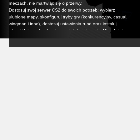
meczach, nie martwiąc się o przerwy.
Dostosuj swój serwer CS2 do swoich potrzeb: wybierz
ulubione mapy, skonfiguruj tryby gry (konkurencyjny, casual,
wingman i inne), dostosuj ustawienia rund oraz instaluj
wtyczki lub mody, aby ulepszyć doświadczenie. Niezależnie
od tego, czy dążysz do poważnego środowiska
konkurencyjnego, czy zabawnego serwera
społecznościowego, masz pełną kontrolę.
Nasz przyjazny panel sterowania umożliwia łatwe
zarządzanie serwerem, konfigurowanie ustawień, planowanie
automatycznych restartów i monitorowanie wydajności w
czasie rzeczywistym. Ponadto nasz zespół wsparcia jest
dostępny, gdy tylko potrzebujesz pomocy, abyś mógł w pełni
skupić się na grze.
Wybierając hosting VeryGames dla Counter-Strike 2,
zapewniasz swoim graczom stabilną, bezpieczną i
dostosowaną przestrzeń do rywalizacji i rozwoju. Stwórz
swoje własne środowisko, zbierz swoich przyjaciół i
doświadcz intensywności CS2 jak nigdy wcześniej.