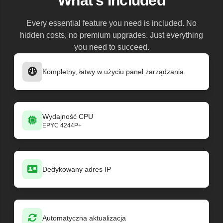
What's Included
Every essential feature you need is included. No
hidden costs, no premium upgrades. Just everything
you need to succeed.
Kompletny, łatwy w użyciu panel zarządzania
Wydajność CPU
EPYC 4244P+
Dedykowany adres IP
Automatyczna aktualizacja