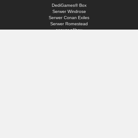
DediGames® Box
Serwer Windrose
Serwer Conan Exiles
Serwer Romestead
serwer s&box
Day Of Defeat
Serwer Factorio
Serwer FiveM
Serwer Minecraft
Serwer ARK: Survival Ascended
Serwer Hytale
ACCESS
Mój profil
Wsparcie
VERYGAMES
O nas
Sprzęt