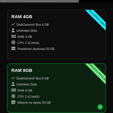
NAJLEPSZA CENA
RAM 4GB
DediGames® Box 4 GB
Unlimited Slots
RAM
4 GB
CPU
2 vCore(s)
Przestrzeń dyskowa
20 GB
NAJBARDZIEJ POPULARNY
RAM 8GB
DediGames® Box 8 GB
Unlimited Slots
RAM
8 GB
CPU
2 vCore(s)
Miejsce na dysku
50 GB