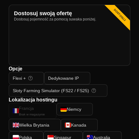
DOSTOSUJ
Dostosuj swoją ofertę
Dostosuj pojemność za pomocą suwaka poniżej.
Opcje
Flexi +
Dedykowane IP
Sloty Farming Simulator (FS22 / FS25)
Lokalizacja hostingu
Francja
Niemcy
Brak w magazynie
Wielka Brytania
Kanada
Polska
Singapur
Australia