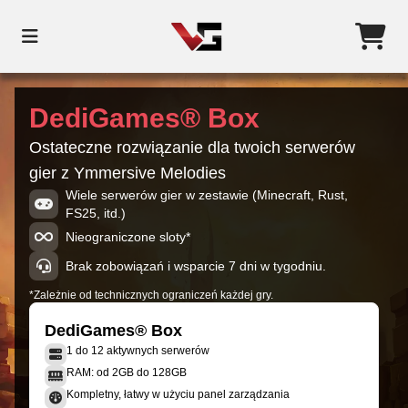
DediGames® Box
Ostateczne rozwiązanie dla twoich serwerów
gier z Ymmersive Melodies
Wiele serwerów gier w zestawie (Minecraft, Rust,
FS25, itd.)
Nieograniczone sloty*
Brak zobowiązań i wsparcie 7 dni w tygodniu.
*Zależnie od technicznych ograniczeń każdej gry.
DediGames® Box
1 do 12 aktywnych serwerów
RAM: od 2GB do 128GB
Kompletny, łatwy w użyciu panel zarządzania