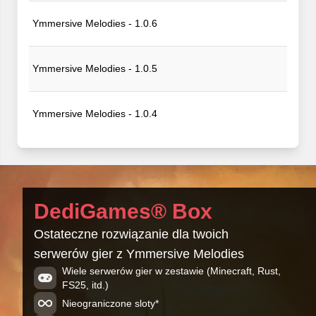
Ymmersive Melodies - 1.0.6
Ymmersive Melodies - 1.0.5
Ymmersive Melodies - 1.0.4
Ymmersive Melodies - 1.0.3
Ymmersive Melodies - 1.0.2
DediGames® Box
Ostateczne rozwiązanie dla twoich
Ymmersive Melodies - 1.0.1
serwerów gier z Ymmersive Melodies
Wiele serwerów gier w zestawie (Minecraft, Rust,
FS25, itd.)
Ymmersive Melodies - 1.0.0
Nieograniczone sloty*