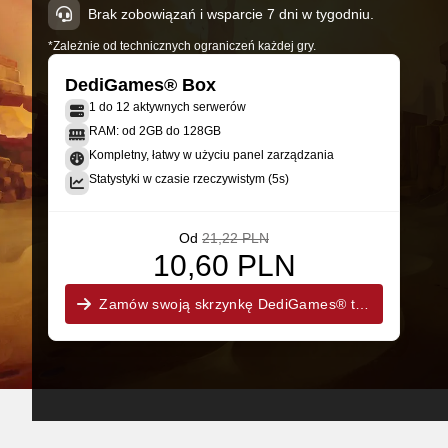
Brak zobowiązań i wsparcie 7 dni w tygodniu.
*Zależnie od technicznych ograniczeń każdej gry.
DediGames® Box
1 do 12 aktywnych serwerów
RAM: od 2GB do 128GB
Kompletny, łatwy w użyciu panel zarządzania
Statystyki w czasie rzeczywistym (5s)
Od
21,22 PLN
10,60 PLN
Zamów swoją skrzynkę DediGames® teraz!