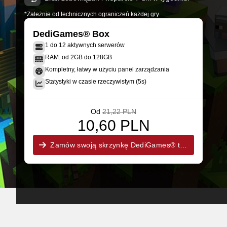
*Zależnie od technicznych ograniczeń każdej gry.
DediGames® Box
1 do 12 aktywnych serwerów
RAM: od 2GB do 128GB
Kompletny, łatwy w użyciu panel zarządzania
Statystyki w czasie rzeczywistym (5s)
Od
21,22 PLN
10,60 PLN
Zamów swoją skrzynkę DediGames® teraz!