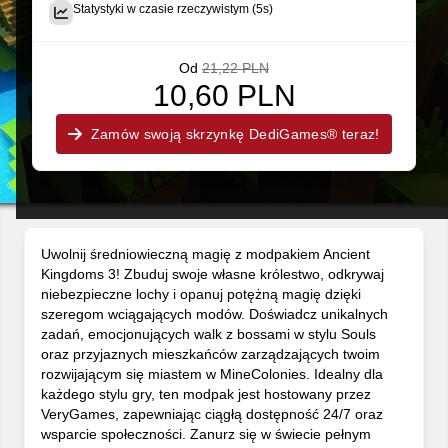
Statystyki w czasie rzeczywistym (5s)
Od
21,22 PLN
10,60 PLN
Zamów swoją skrzynkę DediGames® teraz!
Uwolnij średniowieczną magię z modpakiem Ancient
Kingdoms 3! Zbuduj swoje własne królestwo, odkrywaj
niebezpieczne lochy i opanuj potężną magię dzięki
szeregom wciągających modów. Doświadcz unikalnych
zadań, emocjonujących walk z bossami w stylu Souls
oraz przyjaznych mieszkańców zarządzających twoim
rozwijającym się miastem w MineColonies. Idealny dla
każdego stylu gry, ten modpak jest hostowany przez
VeryGames, zapewniając ciągłą dostępność 24/7 oraz
wsparcie społeczności. Zanurz się w świecie pełnym