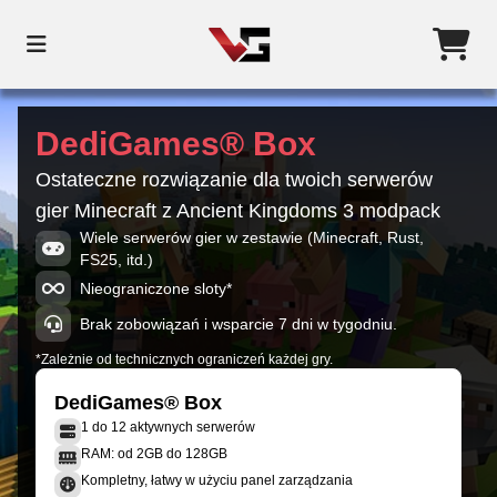
DediGames® Box
Ostateczne rozwiązanie dla twoich serwerów
gier Minecraft z Ancient Kingdoms 3 modpack
Wiele serwerów gier w zestawie (Minecraft, Rust,
FS25, itd.)
Nieograniczone sloty*
Brak zobowiązań i wsparcie 7 dni w tygodniu.
*Zależnie od technicznych ograniczeń każdej gry.
DediGames® Box
1 do 12 aktywnych serwerów
RAM: od 2GB do 128GB
Kompletny, łatwy w użyciu panel zarządzania