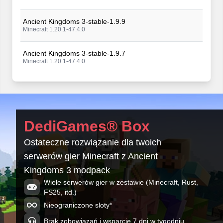
Ancient Kingdoms 3-stable-1.9.9
Minecraft 1.20.1-47.4.0
Ancient Kingdoms 3-stable-1.9.7
Minecraft 1.20.1-47.4.0
Ancient Kingdoms 3-stable-1.9.6
Minecraft 1.20.1-47.4.0
Ancient Kingdoms 3-stable-1.9.4
DediGames® Box
Minecraft 1.20.1-47.4.0
Ostateczne rozwiązanie dla twoich
Ancient Kingdoms 3-stable-1.9.2
serwerów gier Minecraft z Ancient
Minecraft 1.20.1-47.4.0
Kingdoms 3 modpack
Ancient Kingdoms 3-stable-1.9.0
Wiele serwerów gier w zestawie (Minecraft, Rust,
Minecraft 1.20.1-47.2.20
FS25, itd.)
Nieograniczone sloty*
Brak zobowiązań i wsparcie 7 dni w tygodniu.