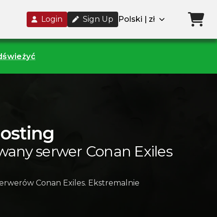
Login
Sign Up
Polski | zł
odświeżyć
hosting
wany serwer Conan Exiles
erwerów Conan Exiles. Ekstremalnie