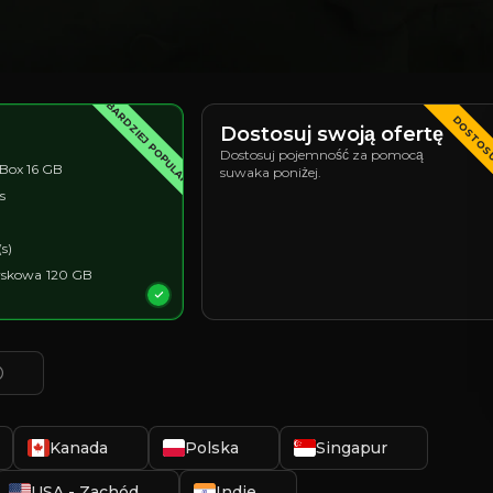
NAJBARDZIEJ POPULARNY
DOSTOS
Dostosuj swoją ofertę
Dostosuj pojemność za pomocą
Box 16 GB
suwaka poniżej.
s
s)
yskowa
120 GB
Kanada
Polska
Singapur
USA - Zachód
Indie