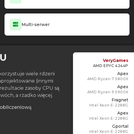
Multi-serwer
PU
VeryGames
AMD EPYC 4244P
orzystuje wiele rdzeni
Apex
AMD Ryzen 7 5800X
zaprojektowane (innymi
Apex
 rezultacie zasoby CPU są
AMD Ryzen 9 5900X
wóch, a rzadko więcej.
Fragnet
Intel Xeon E-2288G
 obliczeniową
Apex
Intel Xeon E-2288G
Gportal
Intel Xeon E-2288G