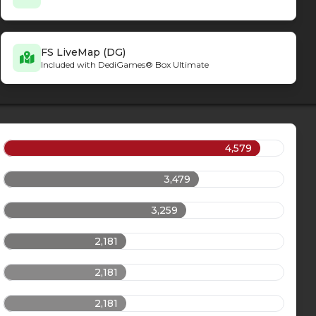
FS LiveMap (DG)
Included with DediGames® Box Ultimate
4,579
3,479
3,259
2,181
2,181
2,181