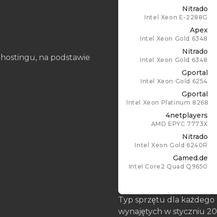
Nitrado
Intel Xeon E-2288G
Apex
Intel Xeon Gold 6348
Nitrado
hostingu, na podstawie
Intel Xeon Gold 6348
Gportal
Intel Xeon Gold 6254
Gportal
Intel Xeon Platinum 8268
4netplayers
AMD EPYC 7773X
Nitrado
Intel Xeon Gold 6240R
Gamed.de
Intel Core2 Quad Q9650
Typ sprzętu dla każdego
wynajętych w styczniu 202