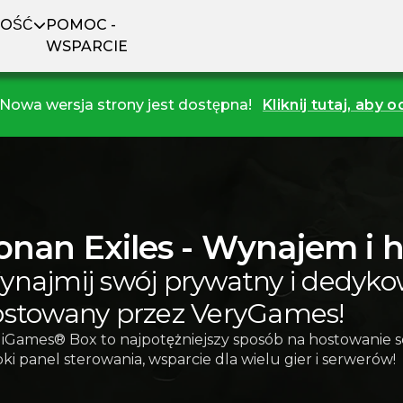
NOŚĆ
POMOC -
WSPARCIE
Nowa wersja strony jest dostępna!
Kliknij tutaj, aby 
onan Exiles - Wynajem i 
najmij swój prywatny i dedyko
stowany przez VeryGames!
iGames® Box to najpotężniejszy sposób na hostowanie s
ki panel sterowania, wsparcie dla wielu gier i serwerów!