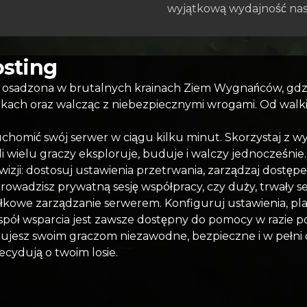
wyjątkową wydajność nas
osting
m, osadzona w brutalnych krainach Ziem Wygnańców, gdzi
ach oraz walcząc z niebezpiecznymi wrogami. Od walki
homić swój serwer w ciągu kilku minut. Skorzystaj z wy
li wielu graczy eksploruje, buduje i walczy jednocześnie.
wizji: dostosuj ustawienia przetrwania, zarządzaj dostęp
prowadzisz prywatną sesję współpracy, czy duży, trwały s
łkowe zarządzanie serwerem. Konfiguruj ustawienia, plan
spół wsparcia jest zawsze dostępny do pomocy w razie p
erujesz swoim graczom niezawodne, bezpieczne i w pełn
decydują o twoim losie.