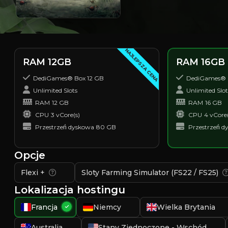
NAJLEPSZA CENA
RAM 12GB
RAM 16GB
DediGames® Box 12 GB
DediGames® 
Unlimited Slots
Unlimited Slot
RAM
12 GB
RAM
16 GB
CPU
3 vCore(s)
CPU
4 vCore(
Przestrzeń dyskowa
80 GB
Przestrzeń d
Opcje
Flexi +
Sloty Farming Simulator (FS22 / FS25)
Lokalizacja hostingu
Francja
Niemcy
Wielka Brytania
Australia
Stany Zjednoczone - Wschód