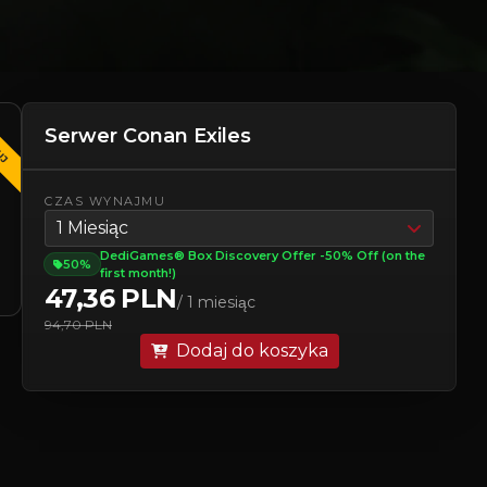
UJ
Serwer Conan Exiles
CZAS WYNAJMU
1 Miesiąc
DediGames® Box Discovery Offer -50% Off (on the
50%
first month!)
47,36 PLN
/ 1 miesiąc
94,70 PLN
Dodaj do koszyka