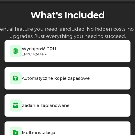
What's Included
ential feature you need is included. No hidden costs, 
upgrades. Just everything you need to succeed.
Wydajność CPU
EPYC 4244P+
Automatyczne kopie zapasowe
Zadanie zaplanowane
Multi-instalacja