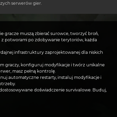
zych serwerów gier.
e gracze muszą zbierać surowce, tworzyć broń,
 z potworami po zdobywanie terytoriów, każda
dajnej infrastruktury zaprojektowanej dla niskich
em graczy, konfiguruj modyfikacje i twórz unikalne
erwer, masz pełną kontrolę.
uj automatyczne restarty, instaluj modyfikacje i
otrzeby.
i dostosowywane doświadczenie survivalowe. Buduj,