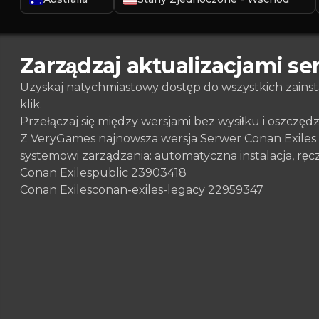
Zarządzaj aktualizacjami se
Uzyskaj natychmiastowy dostęp do wszystkich zains
klik.
Przełączaj się między wersjami bez wysiłku i oszczęd
Z VeryGames najnowsza wersja Serwer Conan Exiles 
systemowi zarządzania: automatyczna instalacja, rę
Conan Exiles
public 23903418
Conan Exiles
conan-exiles-legacy 22959347