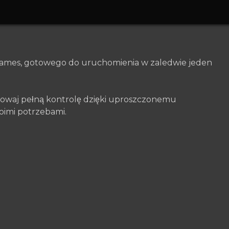
yGames, gotowego do uruchomienia w zaledwie jeden
howaj pełną kontrolę dzięki uproszczonemu
oimi potrzebami.