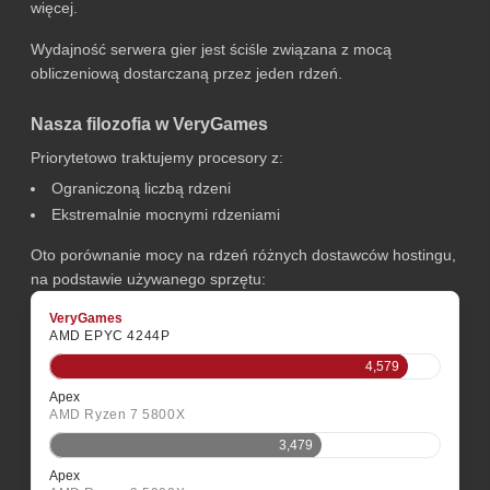
więcej.
Wydajność serwera gier jest ściśle związana z mocą
obliczeniową dostarczaną przez jeden rdzeń.
Nasza filozofia w VeryGames
Priorytetowo traktujemy procesory z:
Ograniczoną liczbą rdzeni
Ekstremalnie mocnymi rdzeniami
Oto porównanie mocy na rdzeń różnych dostawców hostingu,
na podstawie używanego sprzętu:
VeryGames
AMD EPYC 4244P
4,579
Apex
AMD Ryzen 7 5800X
3,479
Apex