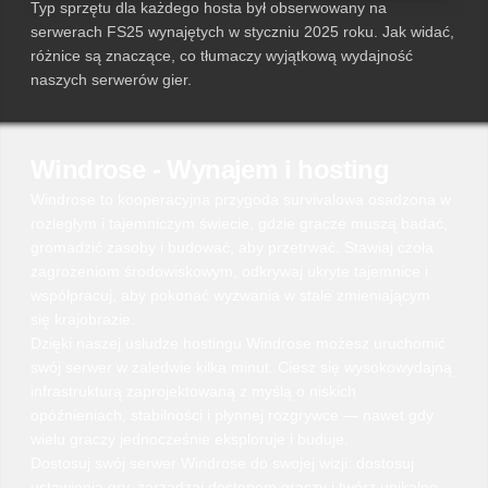
Typ sprzętu dla każdego hosta był obserwowany na
serwerach FS25 wynajętych w styczniu 2025 roku. Jak widać,
różnice są znaczące, co tłumaczy wyjątkową wydajność
naszych serwerów gier.
Windrose - Wynajem i hosting
Windrose to kooperacyjna przygoda survivalowa osadzona w
rozległym i tajemniczym świecie, gdzie gracze muszą badać,
gromadzić zasoby i budować, aby przetrwać. Stawiaj czoła
zagrożeniom środowiskowym, odkrywaj ukryte tajemnice i
współpracuj, aby pokonać wyzwania w stale zmieniającym
się krajobrazie.
Dzięki naszej usłudze hostingu Windrose możesz uruchomić
swój serwer w zaledwie kilka minut. Ciesz się wysokowydajną
infrastrukturą zaprojektowaną z myślą o niskich
opóźnieniach, stabilności i płynnej rozgrywce — nawet gdy
wielu graczy jednocześnie eksploruje i buduje.
Dostosuj swój serwer Windrose do swojej wizji: dostosuj
ustawienia gry, zarządzaj dostępem graczy i twórz unikalne