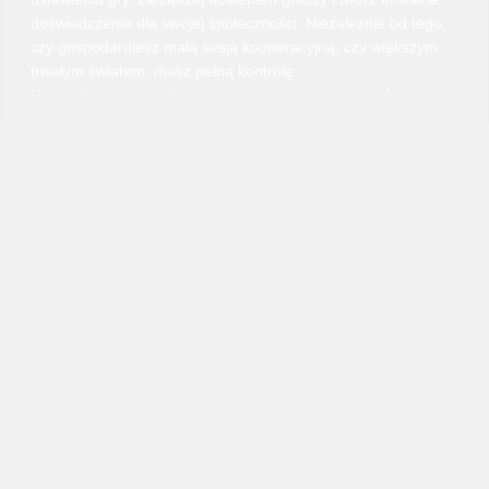
doświadczenia dla swojej społeczności. Niezależnie od tego,
czy gospodarujesz małą sesją kooperacyjną, czy większym
trwałym światem, masz pełną kontrolę.
Nasz intuicyjny panel sterowania sprawia, że zarządzanie
serwerem jest proste i efektywne. Łatwo konfiguruj
ustawienia, planuj automatyczne restarty i monitoruj
wydajność w czasie rzeczywistym. Nasz zespół wsparcia jest
zawsze dostępny, gdy potrzebujesz pomocy.
Wybierając hosting Windrose z VeryGames, zapewniasz
swoim graczom niezawodne, bezpieczne i w pełni
konfigurowalne środowisko. Eksploruj, buduj i prosperuj z
wydajnością, na którą możesz liczyć.