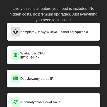
Every essential feature you need is included. No
hidden costs, no premium upgrades. Just everything
you need to succeed.
Kompletny, łatwy w użyciu panel zarządzania
Wydajność CPU
EPYC 4244P+
Dedykowany adres IP
Automatyczna aktualizacja