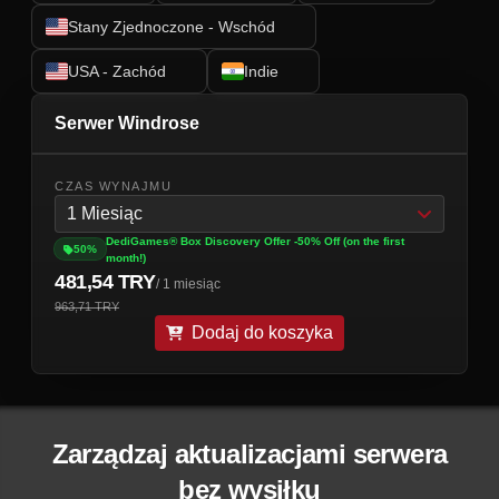
Stany Zjednoczone - Wschód
USA - Zachód
Indie
Serwer Windrose
CZAS WYNAJMU
1 Miesiąc
DediGames® Box Discovery Offer -50% Off (on the first
50%
month!)
481,54 TRY
/ 1 miesiąc
963,71 TRY
Dodaj do koszyka
Zarządzaj aktualizacjami serwera
bez wysiłku