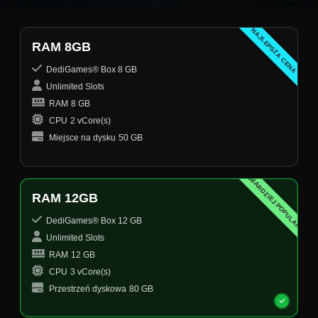
NAJLEPSZA CENA
RAM 8GB
DediGames® Box 8 GB
Unlimited Slots
RAM
8 GB
CPU
2 vCore(s)
Miejsce na dysku
50 GB
NAJBARDZIEJ POPULARNY
RAM 12GB
DediGames® Box 12 GB
Unlimited Slots
RAM
12 GB
CPU
3 vCore(s)
Przestrzeń dyskowa
80 GB