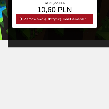
Od
21,22 PLN
10,60 PLN
Zamów swoją skrzynkę DediGames® teraz!