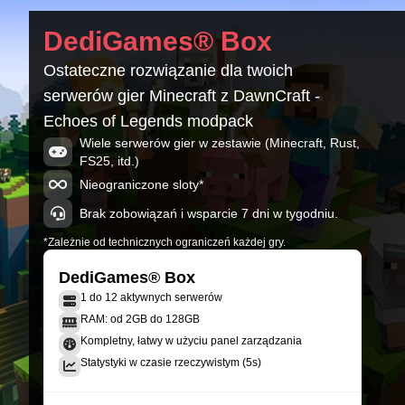
DawnCraft - 2.0.11
DediGames® Box
Minecraft 1.18.2-40.2.17
Ostateczne rozwiązanie dla twoich
DawnCraft - 2.0.10
serwerów gier Minecraft z DawnCraft -
Minecraft 1.18.2-40.2.17
Echoes of Legends modpack
DawnCraft - 2.0.9_f3
Wiele serwerów gier w zestawie (Minecraft, Rust,
Minecraft 1.18.2-40.2.17
FS25, itd.)
Nieograniczone sloty*
Brak zobowiązań i wsparcie 7 dni w tygodniu.
*Zależnie od technicznych ograniczeń każdej gry.
DediGames® Box
1 do 12 aktywnych serwerów
RAM: od 2GB do 128GB
Kompletny, łatwy w użyciu panel zarządzania
Statystyki w czasie rzeczywistym (5s)