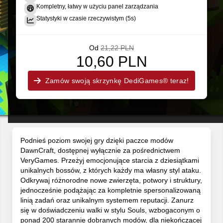
Kompletny, łatwy w użyciu panel zarządzania
Statystyki w czasie rzeczywistym (5s)
Od
21,22 PLN
10,60 PLN
Zamów swoją skrzynkę DediGames® teraz!
Podnieś poziom swojej gry dzięki paczce modów
DawnCraft, dostępnej wyłącznie za pośrednictwem
VeryGames. Przeżyj emocjonujące starcia z dziesiątkami
unikalnych bossów, z których każdy ma własny styl ataku.
Odkrywaj różnorodne nowe zwierzęta, potwory i struktury,
jednocześnie podążając za kompletnie spersonalizowaną
linią zadań oraz unikalnym systemem reputacji. Zanurz
się w doświadczeniu walki w stylu Souls, wzbogaconym o
ponad 200 starannie dobranych modów, dla niekończącej