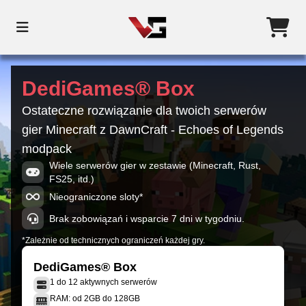
DediGames® Box
Ostateczne rozwiązanie dla twoich serwerów
gier Minecraft z DawnCraft - Echoes of Legends
modpack
Wiele serwerów gier w zestawie (Minecraft, Rust,
FS25, itd.)
Nieograniczone sloty*
Brak zobowiązań i wsparcie 7 dni w tygodniu.
*Zależnie od technicznych ograniczeń każdej gry.
DediGames® Box
1 do 12 aktywnych serwerów
RAM: od 2GB do 128GB