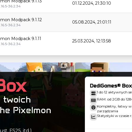
lmon Modpack 9.1.13
01.12.2024, 21:30:10
.16.5-36.2.34
lmon Modpack 9.1.12
05.08.2024, 21:01:11
.16.5-36.2.34
lmon Modpack 9.1.11
25.03.2024, 12:13:58
.16.5-36.2.34
lmon Modpack 9.1.10
13.12.2023, 12:04:56
.16.5-36.2.34
lmon Modpack 9.1.9
Box
29.10.2023, 12:46:34
.16.5-36.2.34
DediGames® Box
1 do 12 aktywnych 
lmon Modpack 9.1.8
 twoich
25.10.2023, 15:02:43
RAM: od 2GB do 12
.16.5-36.2.34
Kompletny, łatwy w 
The Pixelmon
zarządzania
lmon Modpack 9.1.7
Statystyki w czasie 
23.08.2023, 14:17:25
.16.5-36.2.34
t, FS25, itd.)