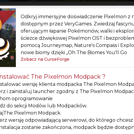
Odkryj immersyjne doświadczenie Pixelmon z
dostępnym przez VeryGames. Zwiedzaj fascyn
oferującym łapanie Pokémonów, walki i eksplora
ścieżce dźwiękowej Pixelmon OST i bezproble
pomocą Journeymap, Nature's Compass i Explore
nowe biomy dzięki „Oh The Biomes You'll Go
Zobacz na CurseForge
instalować The Pixelmon Modpack ?
nstalować wersję klienta modpacka The Pixelmon Modpa
rz i zainstaluj launcher zgodny z The Pixelmon Modpac
hom oprogramowanie
jdź do sekcji Modów lub Modpacków.
ajThe Pixelmon Modpack.
rz wersję odpowiadającą serwerowi, do którego chcesz się
nstalacja zostanie zakończona, modpack będzie dostępny