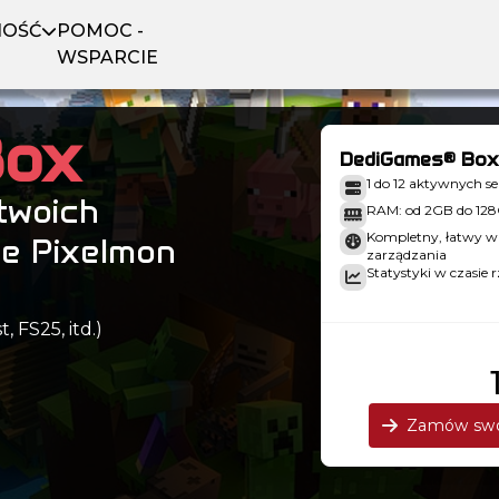
NOŚĆ
POMOC -
WSPARCIE
Box
DediGames® Box
1 do 12 aktywnych 
twoich
RAM: od 2GB do 12
Kompletny, łatwy w 
he Pixelmon
zarządzania
Statystyki w czasie 
 FS25, itd.)
Zamów swo