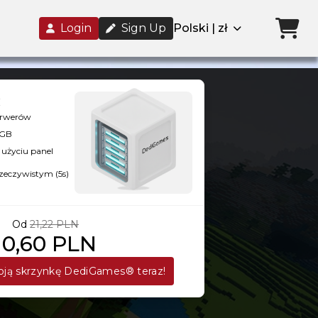
Login
Sign Up
Polski | zł
serwerów
8GB
użyciu panel
rzeczywistym (5s)
Od
21,22 PLN
10,60 PLN
ją skrzynkę DediGames® teraz!