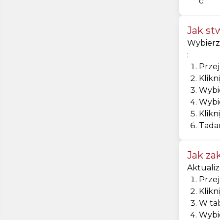
ć.
Jak st
Wybierz
:
Przej
Klikn
Wybie
Wybie
Klikni
Tada
Jak za
Aktualiz
Przej
Klikn
W tab
Wybie