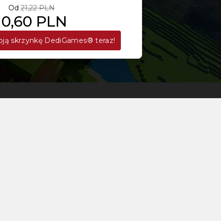
Od
21,22 PLN
10,60 PLN
ją skrzynkę DediGames® teraz!