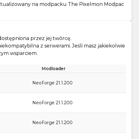
zaktualizowany na modpacku The Pixelmon Modpac
ostępniona przez jej twórcę.
b niekompatybilna z serwerami. Jeśli masz jakiekolwie
szym wsparciem.
Modloader
NeoForge 21.1.200
NeoForge 21.1.200
NeoForge 21.1.200