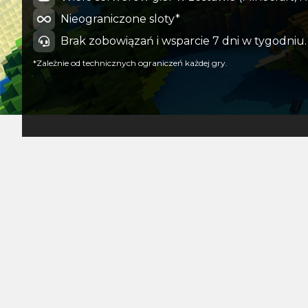
Nieograniczone sloty*
Brak zobowiązań i wsparcie 7 dni w tygodniu.
*Zależnie od technicznych ograniczeń każdej gry.