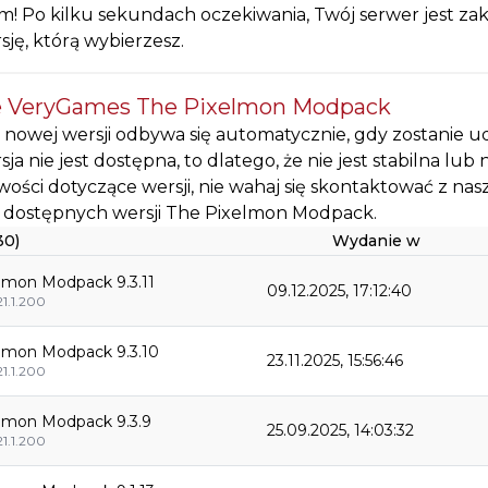
m! Po kilku sekundach oczekiwania, Twój serwer jest 
sję, którą wybierzesz.
e VeryGames The Pixelmon Modpack
nowej wersji odbywa się automatycznie, gdy zostanie ud
rsja nie jest dostępna, to dlatego, że nie jest stabilna lu
wości dotyczące wersji, nie wahaj się skontaktować z na
ta dostępnych wersji The Pixelmon Modpack.
30)
Wydanie w
lmon Modpack 9.3.11
09.12.2025, 17:12:40
21.1.200
lmon Modpack 9.3.10
23.11.2025, 15:56:46
21.1.200
lmon Modpack 9.3.9
25.09.2025, 14:03:32
21.1.200