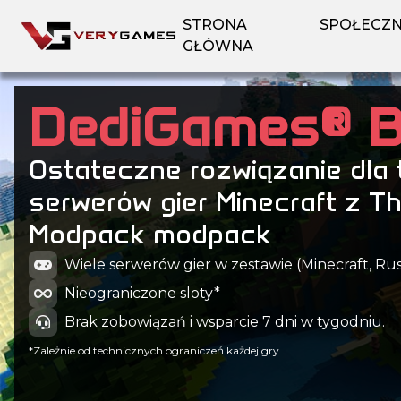
STRONA
SPOŁECZ
GŁÓWNA
DediGames® 
Ostateczne rozwiązanie dla 
serwerów gier Minecraft z T
Modpack modpack
Wiele serwerów gier w zestawie (Minecraft, Rust,
Nieograniczone sloty*
Brak zobowiązań i wsparcie 7 dni w tygodniu.
*Zależnie od technicznych ograniczeń każdej gry.