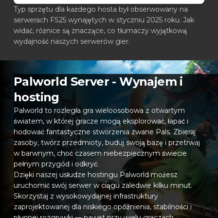
Typ sprzętu dla każdego hosta był obserwowany na
serwerach FS25 wynajętych w styczniu 2025 roku. Jak
widać, różnice są znaczące, co tłumaczy wyjątkową
wydajność naszych serwerów gier.
Palworld Server - Wynajem i
hosting
Palworld to rozległa gra wieloosobowa z otwartym
światem, w której gracze mogą eksplorować, łapać i
hodować fantastyczne stworzenia zwane Pals. Zbieraj
zasoby, twórz przedmioty, buduj swoją bazę i przetrwaj
w barwnym, choć czasem niebezpiecznym świecie
pełnym przygód i odkryć.
Dzięki naszej usłudze hostingu Palworld możesz
uruchomić swój serwer w ciągu zaledwie kilku minut.
Skorzystaj z wysokowydajnej infrastruktury
zaprojektowanej dla niskiego opóźnienia, stabilności i
płynnej rozgrywki — nawet przy wielu graczach