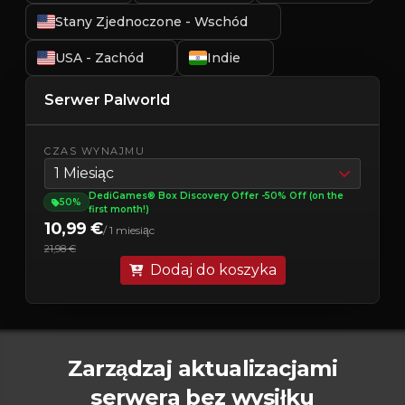
Stany Zjednoczone - Wschód
USA - Zachód
Indie
Serwer Palworld
CZAS WYNAJMU
1 Miesiąc
DediGames® Box Discovery Offer -50% Off (on the
50%
first month!)
10,99 €
/ 1 miesiąc
21,98 €
Dodaj do koszyka
Zarządzaj aktualizacjami
serwera bez wysiłku