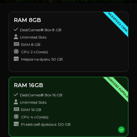
NAJLEPSZA CENA
RAM 8GB
DediGames® Box 8 GB
Unlimited Slots
RAM
8 GB
CPU
2 vCore(s)
Miejsce na dysku
50 GB
NAJBARDZIEJ POPULARNY
RAM 16GB
DediGames® Box 16 GB
Unlimited Slots
RAM
16 GB
CPU
4 vCore(s)
Przestrzeń dyskowa
120 GB