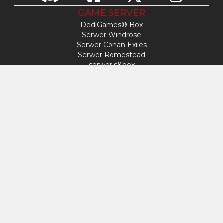
GAME SERVER
DediGames® Box
Serwer Windrose
Serwer Conan Exiles
Serwer Romestead
serwer s&box
Day Of Defeat
Serwer Factorio
Serwer FiveM
Serwer Minecraft
Serwer ARK: Survival Ascended
Serwer Hytale
ACCESS
Mój profil
Wsparcie
VERYGAMES
O nas
Sprzęt