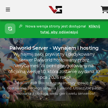
🎉
Nowa wersja strony jest dostępna!
Kliknij
tutaj, aby odświeżyć
Palworld Server - Wynajem i hosting
Wynajmij swój prywatny i dedykowany
serwer Palworld hostowany przez
VeryGames! W pełni przygotowany na
oficjalną wersję 1.0, która zostanie wydana 10
lipca 2026 roku!
DediGames® Box to najpotężniejszy sposób na
hostowanie Twojego serwera Palworld. Ultraszybki panel
sterowania z obsługą wielu gier i wielu serwerów!