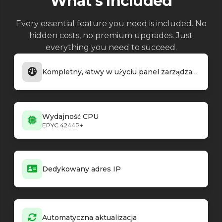
What's Included
Every essential feature you need is included. No
hidden costs, no premium upgrades. Just
everything you need to succeed.
Kompletny, łatwy w użyciu panel zarządzania
Wydajność CPU
EPYC 4244P+
Dedykowany adres IP
Automatyczna aktualizacja