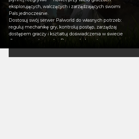
eksplorujących, walczących i zarządzających swoimi
Pals jednocześnie.
Dostosuj swój serwer Palworld do własnych potrzeb:
reguluj mechanikę gry, kontroluj postęp, zarządzaj
dostępem graczy i kształtuj doświadczenia w świecie
dla swojej społeczności. Bez względu na to, czy
hostujesz prywatną sesję z przyjaciółmi, czy większy,
trwały serwer, masz pełną kontrolę.
Nasz łatwy w obsłudze panel sterowania pozwala na
bezproblemowe zarządzanie serwerem. Konfiguruj
ustawienia, planuj automatyczne restarty i monitoruj
wydajność w czasie rzeczywistym, aby wszystko
działało perfekcyjnie. Nasz zespół wsparcia jest zawsze
gotowy do pomocy w razie potrzeby.
Wybierając hosting VeryGames dla Palworld,
zapewniasz swoim graczom stabilne, bezpieczne i w
pełni konfigurowalne środowisko. Eksploruj, łap i trenuj
swoje Pals, ciesząc się wydajnością i niezawodnością,
którym możesz zaufać.