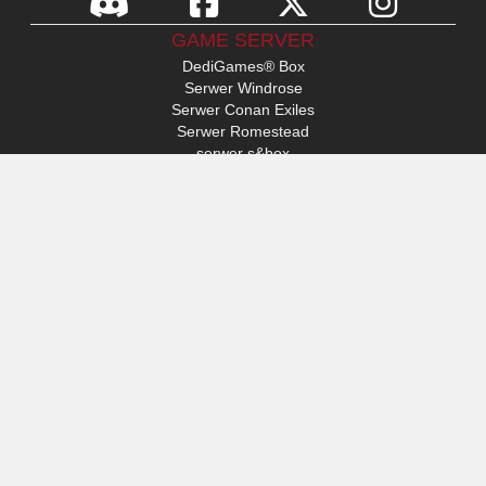
GAME SERVER
DediGames® Box
Serwer Windrose
Serwer Conan Exiles
Serwer Romestead
serwer s&box
Day Of Defeat
Serwer Factorio
Serwer FiveM
Serwer Minecraft
Serwer ARK: Survival Ascended
Serwer Hytale
ACCESS
Mój profil
Wsparcie
VERYGAMES
O nas