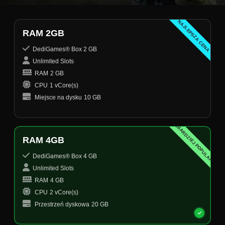
NAJLEPSZA CENA
RAM 2GB
DediGames® Box 2 GB
Unlimited Slots
RAM
2 GB
CPU
1 vCore(s)
Miejsce na dysku
10 GB
NAJBARDZIEJ POPULARNY
RAM 4GB
DediGames® Box 4 GB
Unlimited Slots
RAM
4 GB
CPU
2 vCore(s)
Przestrzeń dyskowa
20 GB