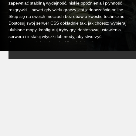
zapewniać stabilną wydajność, niskie opóźnienia i płynność
rozgrywki – nawet gdy wielu graczy jest jednocześnie online.
Skup się na swoich meczach bez obaw o kwestie techniczne.
Dostosuj swój serwer CSS dokładnie tak, jak chcesz: wybieraj
ulubione mapy, konfiguruj tryby gry, dostosowuj ustawienia
serwera i instaluj wtyczki lub mody, aby stworzyć
dopasowane doświadczenie. Niezależnie od tego, czy
prowadzisz poważny serwer rywalizacyjny, czy luźny serwer
społecznościowy, masz pełną kontrolę.
Nasz intuicyjny panel kontrolny pozwala łatwo zarządzać
serwerem, precyzyjnie dopasowywać konfiguracje, planować
automatyczne restartowanie i monitorować wydajność w
czasie rzeczywistym. A jeśli kiedykolwiek potrzebujesz
pomocy, nasz zespół wsparcia jest zawsze dostępny, aby Ci
pomóc, dzięki czemu możesz w pełni skupić się na swoich
graczach.
Wybierając hosting VeryGames dla Counter-Strike: Source,
zapewniasz swoim graczom stabilne, bezpieczne i w pełni
dostosowywalne środowisko. Buduj swoją społeczność,
zbierz swoich przyjaciół i przeżyj na nowo intensywność CSS