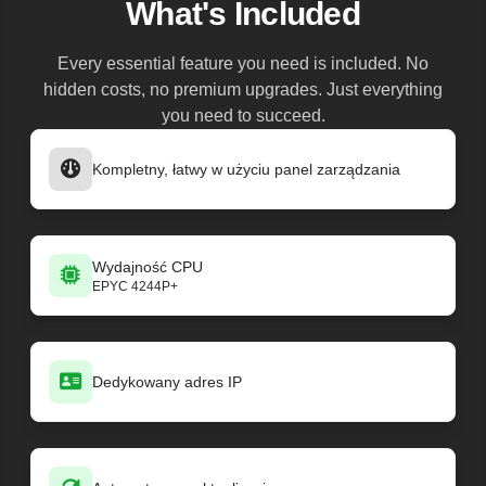
What's Included
Every essential feature you need is included. No
hidden costs, no premium upgrades. Just everything
you need to succeed.
Kompletny, łatwy w użyciu panel zarządzania
Wydajność CPU
EPYC 4244P+
Dedykowany adres IP