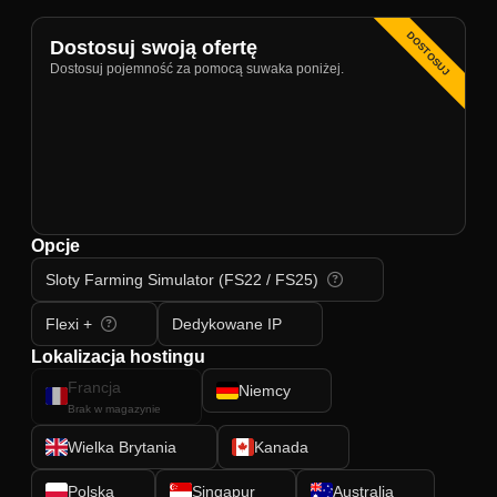
DOSTOSUJ
Dostosuj swoją ofertę
Dostosuj pojemność za pomocą suwaka poniżej.
Opcje
Sloty Farming Simulator (FS22 / FS25)
Flexi +
Dedykowane IP
Lokalizacja hostingu
Francja
Niemcy
Brak w magazynie
Wielka Brytania
Kanada
Polska
Singapur
Australia