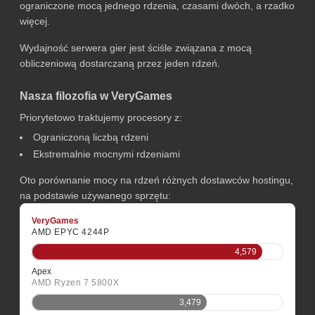
ograniczone mocą jednego rdzenia, czasami dwóch, a rzadko
więcej.
Wydajność serwera gier jest ściśle związana z mocą
obliczeniową dostarczaną przez jeden rdzeń.
Nasza filozofia w VeryGames
Priorytetowo traktujemy procesory z:
Ograniczoną liczbą rdzeni
Ekstremalnie mocnymi rdzeniami
Oto porównanie mocy na rdzeń różnych dostawców hostingu,
na podstawie używanego sprzętu:
VeryGames
AMD EPYC 4244P
4,579
Apex
AMD Ryzen 7 5800X
3,479