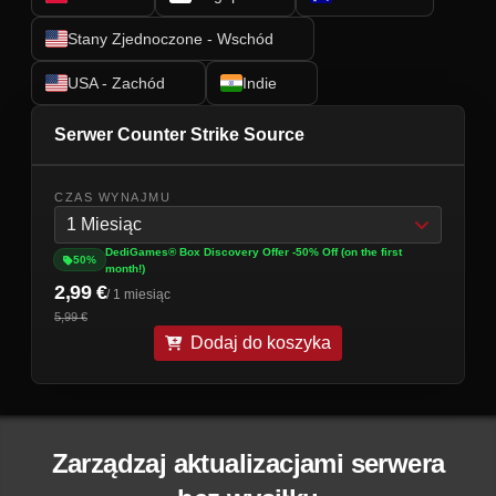
Stany Zjednoczone - Wschód
USA - Zachód
Indie
Serwer Counter Strike Source
CZAS WYNAJMU
1 Miesiąc
DediGames® Box Discovery Offer -50% Off (on the first
50%
month!)
2,99 €
/ 1 miesiąc
5,99 €
Dodaj do koszyka
Zarządzaj aktualizacjami serwera