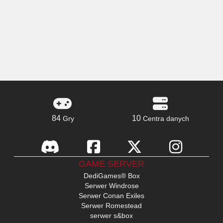
84
10
Gry
Centra danych
GAME SERVER
DediGames® Box
Serwer Windrose
Serwer Conan Exiles
Serwer Romestead
serwer s&box