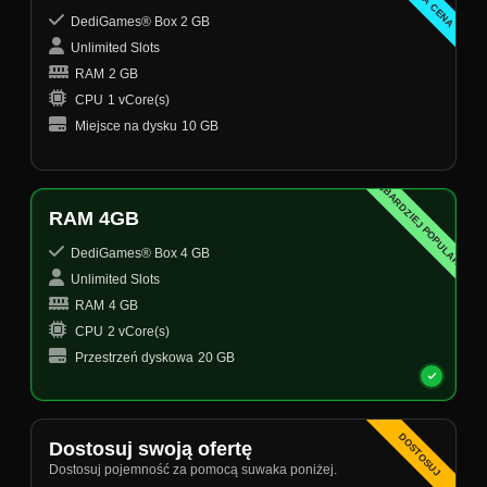
DediGames® Box 2 GB
Unlimited Slots
RAM
2 GB
CPU
1 vCore(s)
Miejsce na dysku
10 GB
NAJBARDZIEJ POPULARNY
RAM 4GB
DediGames® Box 4 GB
Unlimited Slots
RAM
4 GB
CPU
2 vCore(s)
Przestrzeń dyskowa
20 GB
DOSTOSUJ
Dostosuj swoją ofertę
Dostosuj pojemność za pomocą suwaka poniżej.