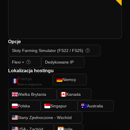
Opcje
Sloty Farming Simulator (FS22 / FS25)
Flexi +
Dedykowane IP
Lokalizacja hostingu
Francja
Niemcy
Brak w magazynie
Wielka Brytania
Kanada
Polska
Singapur
Australia
Stany Zjednoczone - Wschód
USA - Zachód
Indie