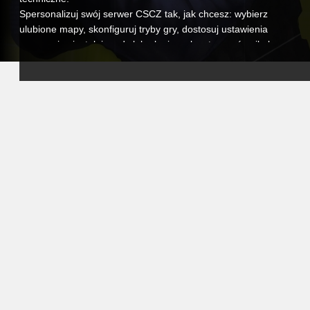
Spersonalizuj swój serwer CSCZ tak, jak chcesz: wybierz
ulubione mapy, skonfiguruj tryby gry, dostosuj ustawienia
serwera i zainstaluj mody lub pluginy, aby stworzyć unikalne
doświadczenie. Niezależnie od tego, czy prowadzisz
poważny serwer turniejowy, czy luźny serwer
społecznościowy, zawsze masz pełną kontrolę.
Nasz intuicyjny panel sterowania umożliwia łatwe
zarządzanie serwerem, dostrajanie konfiguracji, planowanie
automatycznych restartów i monitorowanie wydajności w
czasie rzeczywistym. I jeśli kiedykolwiek będziesz
potrzebować pomocy, nasz zespół wsparcia jest zawsze
dostępny, więc możesz skupić się całkowicie na swoich
graczach.
Wybierając hosting VeryGames dla Counter-Strike: Condition
Zero, zapewniasz swoim graczom stabilne, zabezpieczone i
w pełni konfigurowalne środowisko. Buduj swoją
społeczność, zbieraj przyjaciół i przeżyj intensywność CSCZ
z wydajnością i niezawodnością, którym możesz zaufać.