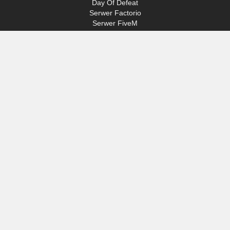
Day Of Defeat
Serwer Factorio
Serwer FiveM
Serwer Minecraft
Serwer ARK: Survival Ascended
Serwer Hytale
ACCESS
Mój profil
Wsparcie
VERYGAMES
O nas
Sprzęt
MEANS OF PAYMENT