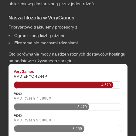
obliczeniową dostarczaną przez jeden rdzeń.
Nasza filozofia w VeryGames
Priorytetowo traktujemy procesory z:
Ograniczoną liczbą rdzeni
Ekstremalnie mocnymi rdzeniami
Oto porównanie mocy na rdzeń różnych dostawców hostingu,
na podstawie używanego sprzętu:
VeryGames
AMD EPYC 4244P
4,579
Apex
AMD Ryzen 7 5800X
3,479
Apex
AMD Ryzen 9 5900X
3,259