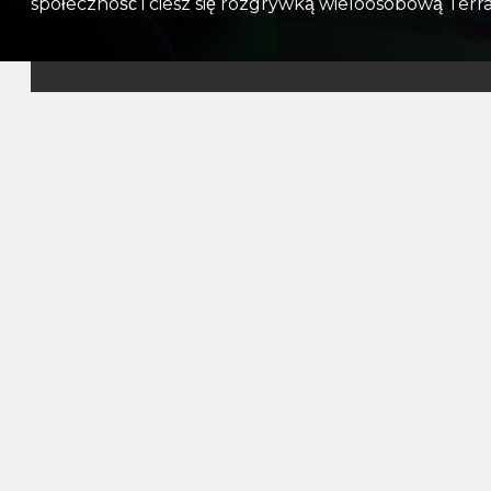
społeczność i ciesz się rozgrywką wieloosobową Terra