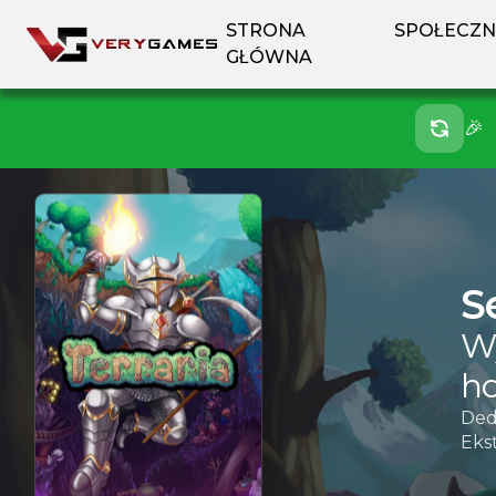
STRONA
SPOŁECZ
GŁÓWNA
🎉
S
Wy
ho
Ded
Ekst