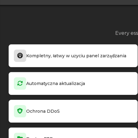
Terraria - tModLoader
v2026.01.3.2
Terraria - tModLoader
v2026.01.3.1
Terraria - tModLoader
v2026.01.3.0
Terraria - tModLoader
v2025.12.3.1
Every ess
Terraria - tModLoader
v2025.12.3.0
Terraria - TShock
v6.1.0
Terraria - TShock
v6.0.0
Kompletny, łatwy w użyciu panel zarządzania
Terraria - TShock
v5.2.4
Terraria - TShock
v5.2.4
Automatyczna aktualizacja
Ochrona DDoS