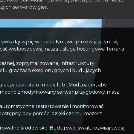
zych serwerów gier.
wka łączą się w rozległym, wciąż rozwijającym się
ność wieloosobową, nasza usługa hostingowa Terraria
tężnej, zoptymalizowanej infrastruktury
ielu graczach eksplorujących i budujących
y graczy i zainstaluj mody lub tModLoader, aby
 czy mocno zmodyfikowany serwer przygodowy, masz
 automatyczne restartowanie i monitorować
e dostępny, aby pomóc, dzięki czemu możesz
owalne środowisko. Buduj swój świat, rozwijaj swoją