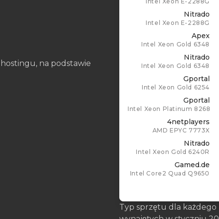
Intel Xeon E-2288G
Nitrado
Intel Xeon E-2288G
Apex
Intel Xeon Gold 6348
Nitrado
hostingu, na podstawie
Intel Xeon Gold 6348
Gportal
Intel Xeon Gold 6254
Gportal
Intel Xeon Platinum 8268
4netplayers
AMD EPYC 7773X
Nitrado
Intel Xeon Gold 6240R
Gamed.de
Intel Core2 Quad Q9650
Typ sprzętu dla każdego
wynajętych w styczniu 202