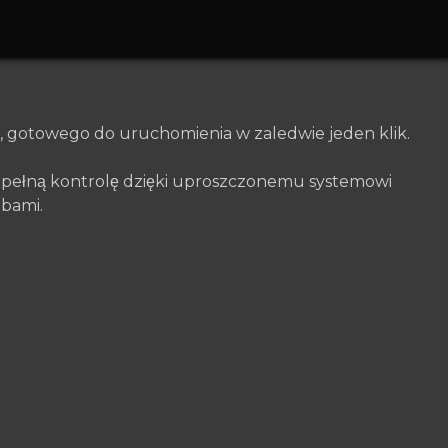
, gotowego do uruchomienia w zaledwie jeden klik.
j pełną kontrolę dzięki uproszczonemu systemowi
ebami.