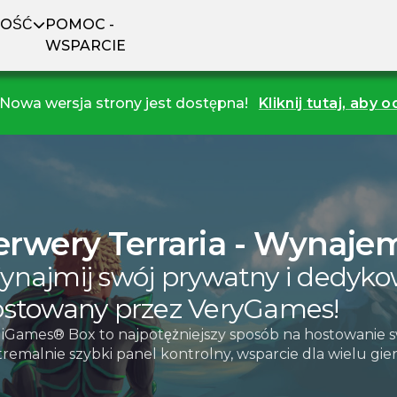
NOŚĆ
POMOC -
WSPARCIE
Nowa wersja strony jest dostępna!
Kliknij tutaj, aby 
erwery Terraria - Wynajem
najmij swój prywatny i dedykow
stowany przez VeryGames!
iGames® Box to najpotężniejszy sposób na hostowanie s
remalnie szybki panel kontrolny, wsparcie dla wielu gier