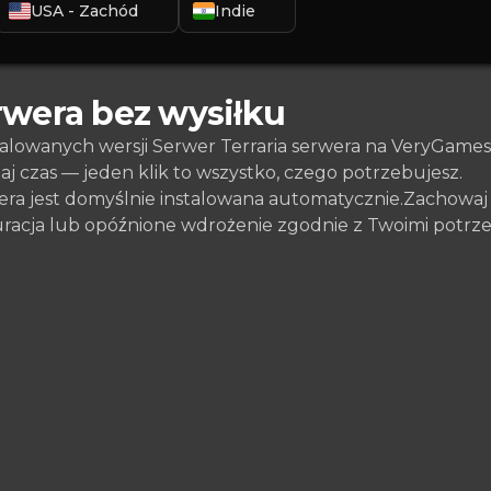
USA - Zachód
Indie
rwera bez wysiłku
talowanych wersji Serwer Terraria serwera na VeryGames
zaj czas — jeden klik to wszystko, czego potrzebujesz.
era jest domyślnie instalowana automatycznie.Zachowa
guracja lub opóźnione wdrożenie zgodnie z Twoimi potrz