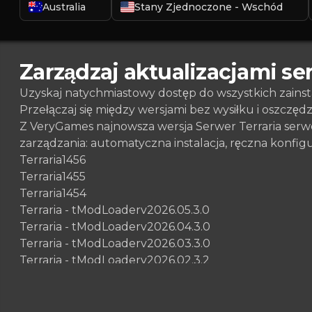
Australia
Stany Zjednoczone - Wschód
Zarządzaj aktualizacjami se
Uzyskaj natychmiastowy dostęp do wszystkich zains
Przełączaj się między wersjami bez wysiłku i oszczęd
Z VeryGames najnowsza wersja Serwer Terraria serw
zarządzania: automatyczna instalacja, ręczna konfi
Terraria
1456
Terraria
1455
Terraria
1454
Terraria - tModLoader
v2026.05.3.0
Terraria - tModLoader
v2026.04.3.0
Terraria - tModLoader
v2026.03.3.0
Terraria - tModLoader
v2026.02.3.2
Terraria - tModLoader
v2026.02.3.1
Terraria - tModLoader
v2026.02.3.0
Terraria - tModLoader
v2026.01.3.3