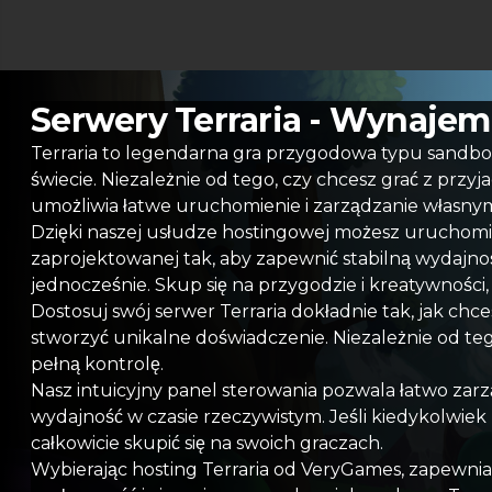
Serwery Terraria - Wynajem 
Terraria to legendarna gra przygodowa typu sandbox,
świecie. Niezależnie od tego, czy chcesz grać z prz
umożliwia łatwe uruchomienie i zarządzanie włas
Dzięki naszej usłudze hostingowej możesz uruchomić 
zaprojektowanej tak, aby zapewnić stabilną wydajno
jednocześnie. Skup się na przygodzie i kreatywności,
Dostosuj swój serwer Terraria dokładnie tak, jak chce
stworzyć unikalne doświadczenie. Niezależnie od te
pełną kontrolę.
Nasz intuicyjny panel sterowania pozwala łatwo za
wydajność w czasie rzeczywistym. Jeśli kiedykolwie
całkowicie skupić się na swoich graczach.
Wybierając hosting Terraria od VeryGames, zapewnias