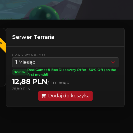
UJ
Serwer Terraria
CZAS WYNAJMU
1 Miesiąc
DediGames® Box Discovery Offer -50% Off (on the
50%
first month!)
12,88 PLN
/ 1 miesiąc
25,80 PLN
Dodaj do koszyka