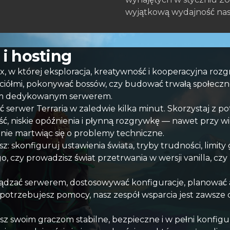
wyjątkową wydajność nas
i hosting
 w której eksploracja, kreatywność i kooperacyjna rozgry
yjaciółmi, pokonywać bossów, czy budować trwałą społecz
nym dedykowanym serwerem.
serwer Terraria w zaledwie kilka minut. Skorzystaj z po
ść, niskie opóźnienia i płynną rozgrywkę — nawet przy w
 nie martwiąc się o problemy techniczne.
sz: skonfiguruj ustawienia świata, tryby trudności, limit
go, czy prowadzisz świat przetrwania w wersji vanilla,
rządzać serwerem, dostosowywać konfiguracje, planować
k potrzebujesz pomocy, nasz zespół wsparcia jest zawsz
z swoim graczom stabilne, bezpieczne i w pełni konfigur