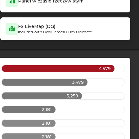
Panel w czasie rzeczywistym
FS LiveMap (DG)
Included with DediGames® Box Ultimate
4,579
3,479
3,259
2,181
2,181
2,181