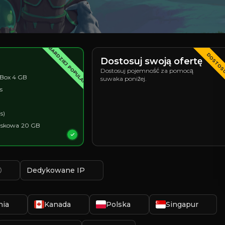
NAJBARDZIEJ POPULARNY
DOSTOS
Dostosuj swoją ofertę
Dostosuj pojemność za pomocą
Box 4 GB
suwaka poniżej.
s
s)
yskowa
20 GB
Dedykowane IP
nia
Kanada
Polska
Singapur