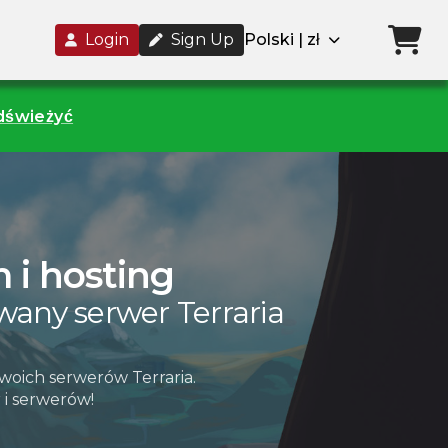
Login
Sign Up
Polski | zł
odświeżyć
 i hosting
any serwer Terraria
woich serwerów Terraria.
 i serwerów!