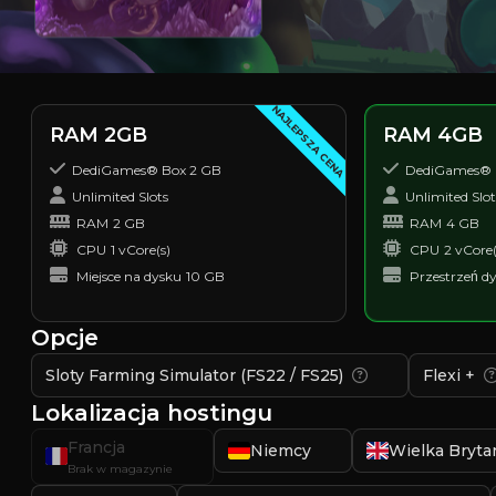
NAJLEPSZA CENA
RAM 2GB
RAM 4GB
DediGames® Box 2 GB
DediGames® 
Unlimited Slots
Unlimited Slot
RAM
2 GB
RAM
4 GB
CPU
1 vCore(s)
CPU
2 vCore(
Miejsce na dysku
10 GB
Przestrzeń d
Opcje
Sloty Farming Simulator (FS22 / FS25)
Flexi +
Lokalizacja hostingu
Francja
Niemcy
Wielka Bryta
Brak w magazynie