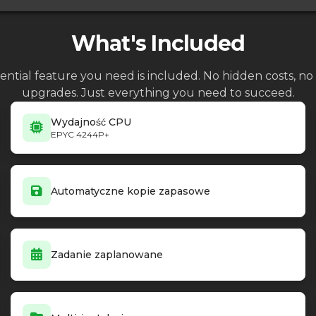
What's Included
ential feature you need is included. No hidden costs, 
upgrades. Just everything you need to succeed.
Wydajność CPU
EPYC 4244P+
Automatyczne kopie zapasowe
Zadanie zaplanowane