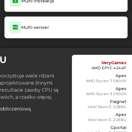
Multi-instalacja
Multi-serwer
PU
VeryGames
AMD EPYC 4244P
orzystuje wiele rdzeni
Apex
AMD Ryzen 7 5800X
zaprojektowane (innymi
Apex
 rezultacie zasoby CPU są
AMD Ryzen 9 5900X
wóch, a rzadko więcej.
Fragnet
Intel Xeon E-2288G
 obliczeniową
Apex
Intel Xeon E-2288G
Gportal