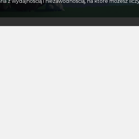
ria z wydajnością i niezawodnością, na które możesz liczy