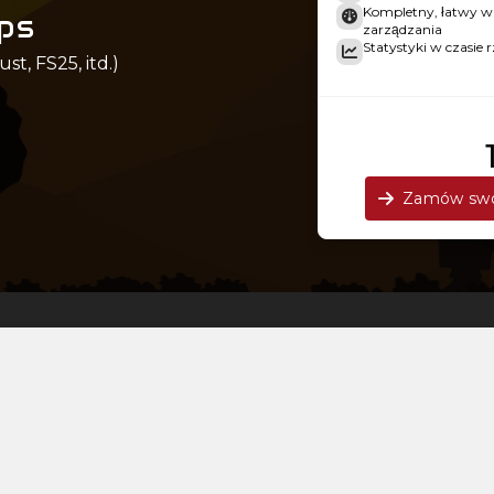
Kompletny, łatwy w 
ops
zarządzania
Statystyki w czasie 
t, FS25, itd.)
Zamów swo