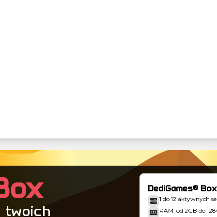
Box
DediGames® Box
1 do 12 aktywnych 
 twoich
RAM: od 2GB do 12