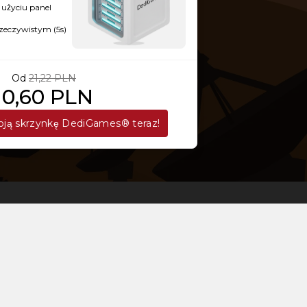
użyciu panel
rzeczywistym (5s)
Od
21,22 PLN
10,60 PLN
ją skrzynkę DediGames® teraz!