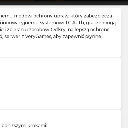
ężnemu modowi ochrony upraw, który zabezpiecza
ięki innowacyjnemu systemowi TC Auth, gracze mogą
ie i zbieraniu zasobów. Odkryj najlepszą ochronę
swój serwer z VeryGames, aby zapewnić płynne
z poniższymi krokami: