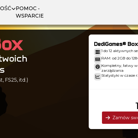
NOŚĆ
POMOC -
WSPARCIE
Box
DediGames® Box
1 do 12 aktywnych 
twoich
RAM: od 2GB do 12
Kompletny, łatwy w 
ps
zarządzania
Statystyki w czasie 
 FS25, itd.)
Zamów swo