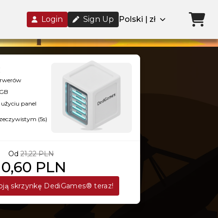
Login
Sign Up
Polski | zł
serwerów
8GB
użyciu panel
rzeczywistym (5s)
Od
21,22 PLN
10,60 PLN
ją skrzynkę DediGames® teraz!