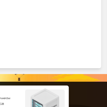
serwerów
8GB