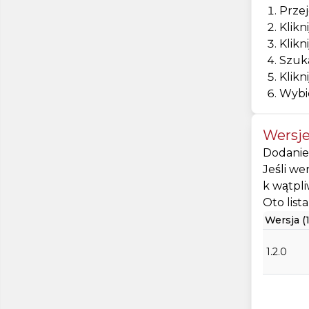
Przej
Klikn
Klikn
Szuka
Klikni
Wybie
Wersje
Dodanie 
Jeśli we
k wątpli
Oto list
Wersja (1
1.2.0