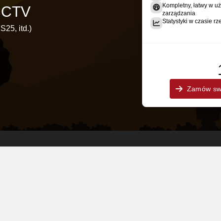
Kompletny, łatwy w uż
 CCTV
zarządzania
Statystyki w czasie rz
S25, itd.)
Zamów swo