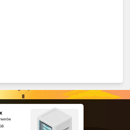
x
erwerów
GB