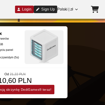
Login
Sign Up
Polski | zł
x
erwerów
GB
yciu panel
eczywistym (5s)
Od
21,22 PLN
10,60 PLN
ją skrzynkę DediGames® teraz!