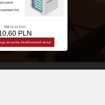
yciu panel
eczywistym (5s)
Od
21,22 PLN
10,60 PLN
ją skrzynkę DediGames® teraz!