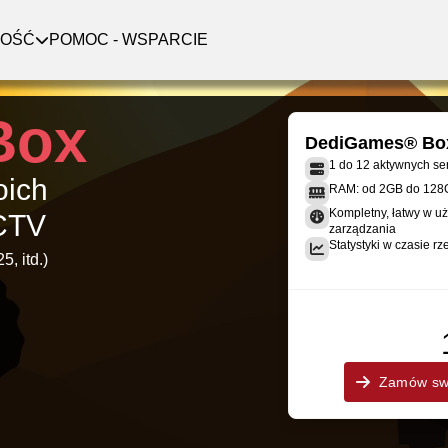
NOŚĆ
POMOC - WSPARCIE
Box
DediGames® Bo
1 do 12 aktywnych s
oich
RAM: od 2GB do 128
Kompletny, łatwy w uż
CCTV
zarządzania
Statystyki w czasie rz
, itd.)
Zamów swo