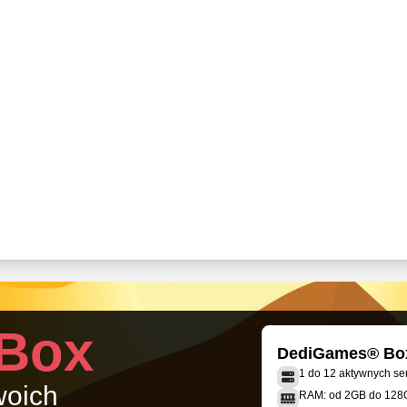
Box
DediGames® Bo
1 do 12 aktywnych s
woich
RAM: od 2GB do 128