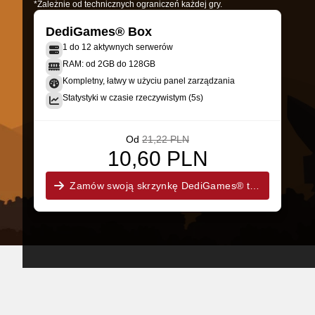
*Zależnie od technicznych ograniczeń każdej gry.
DediGames® Box
1 do 12 aktywnych serwerów
RAM: od 2GB do 128GB
Kompletny, łatwy w użyciu panel zarządzania
Statystyki w czasie rzeczywistym (5s)
Od
21,22 PLN
10,60 PLN
Zamów swoją skrzynkę DediGames® teraz!