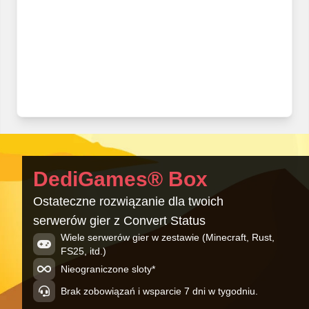
DediGames® Box
Ostateczne rozwiązanie dla twoich
serwerów gier z Convert Status
Wiele serwerów gier w zestawie (Minecraft, Rust,
FS25, itd.)
Nieograniczone sloty*
Brak zobowiązań i wsparcie 7 dni w tygodniu.