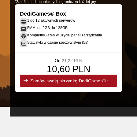
*Zależnie od technicznych ograniczeń każdej gry.
DediGames® Box
1 do 12 aktywnych serwerów
RAM: od 2GB do 128GB
Kompletny, łatwy w użyciu panel zarządzania
Statystyki w czasie rzeczywistym (5s)
Od
21,22 PLN
10,60 PLN
Zamów swoją skrzynkę DediGames® teraz!