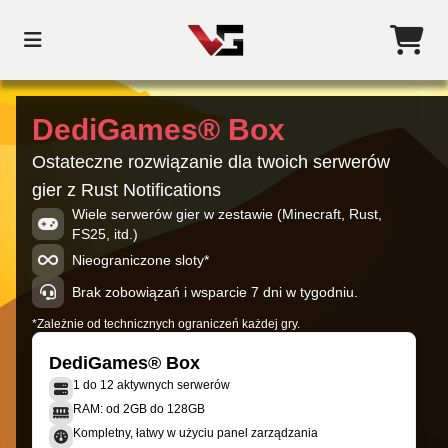
DediGames® Box
Ostateczne rozwiązanie dla twoich serwerów
gier z Rust Notifications
Wiele serwerów gier w zestawie (Minecraft, Rust,
FS25, itd.)
Nieograniczone sloty*
Brak zobowiązań i wsparcie 7 dni w tygodniu.
*Zależnie od technicznych ograniczeń każdej gry.
DediGames® Box
1 do 12 aktywnych serwerów
RAM: od 2GB do 128GB
Kompletny, łatwy w użyciu panel zarządzania