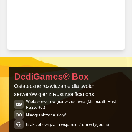
DediGames® Box
Ostateczne rozwiązanie dla twoich
serwerów gier z Rust Notifications
Wiele serwerów gier w zestawie (Minecraft, Rust,
FS25, itd.)
Nieograniczone sloty*
Brak zobowiązań i wsparcie 7 dni w tygodniu.