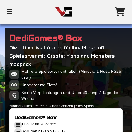
DediGames® Box
Die ultimative Lösung für Ihre Minecraft-
Spielserver mit Create: Mana and Monsters
modpack
Mehrere Spielserver enthalten (Minecraft, Rust, FS25
usw.)
Unbegrenzte Slots*
Keine Verpflichtungen und Unterstützung 7 Tage die
Woche.
*Vorbehaltlich der technischen Grenzen jedes Spiels.
DediGames® Box
1 bis 12 aktive Server
RAM: von 2 GB bis 128 GB