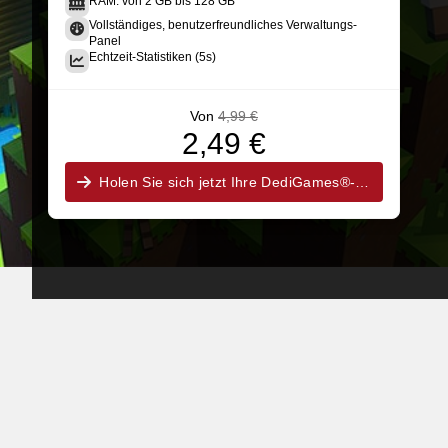
RAM: von 2 GB bis 128 GB
Vollständiges, benutzerfreundliches Verwaltungs-
Panel
Echtzeit-Statistiken (5s)
Von
4,99 €
2,49 €
Holen Sie sich jetzt Ihre DediGames®-Box!