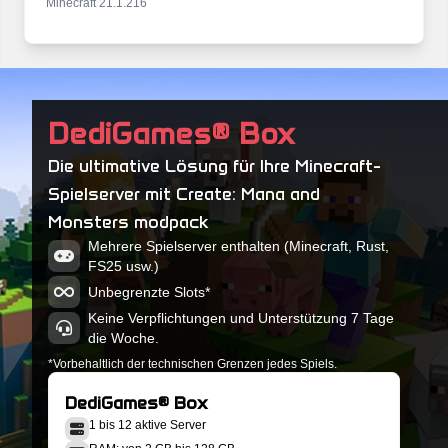
Minecraft 21.1.216
CMM Redone-2.0.6
Minecraft 21.1.216
CMM Redone-2.0.5
DediGames® Box
Minecraft 21.1.216
Die ultimative Lösung für Ihre Minecraft-
CMM Redone-2.0.4
Spielserver mit Create: Mana and
Minecraft 21.1.216
Monsters modpack
CMM Redone-2.0.3
Mehrere Spielserver enthalten (Minecraft, Rust,
Minecraft 21.1.216
FS25 usw.)
Unbegrenzte Slots*
Keine Verpflichtungen und Unterstützung 7 Tage
die Woche.
*Vorbehaltlich der technischen Grenzen jedes Spiels.
DediGames® Box
1 bis 12 aktive Server