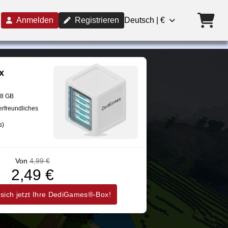
Anmelden
Registrieren
Deutsch | €
x
28 GB
erfreundliches
s)
Von
4,99 €
2,49 €
 sich jetzt Ihre DediGames®-Box!