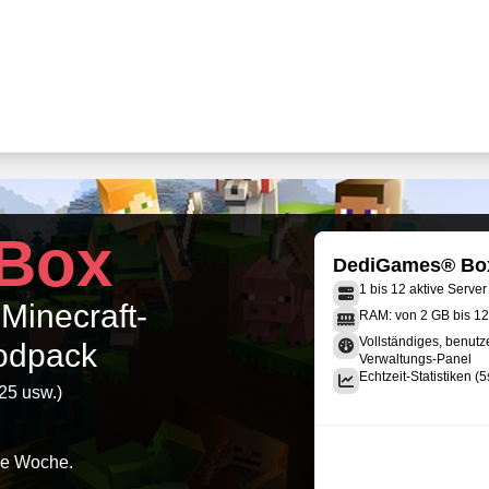
Box
DediGames® Bo
1 bis 12 aktive Server
 Minecraft-
RAM: von 2 GB bis 1
Vollständiges, benutz
modpack
Verwaltungs-Panel
Echtzeit-Statistiken (5
25 usw.)
ie Woche.