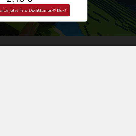
 sich jetzt Ihre DediGames®-Box!