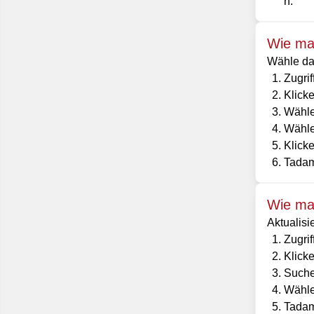
n.
Wie man
Wähle das
Zugri
Klicke
Wähle
Wählen
Klicke
Tadam
Wie man
Aktualisi
Zugri
Klick
Suche
Wähle
Tadam