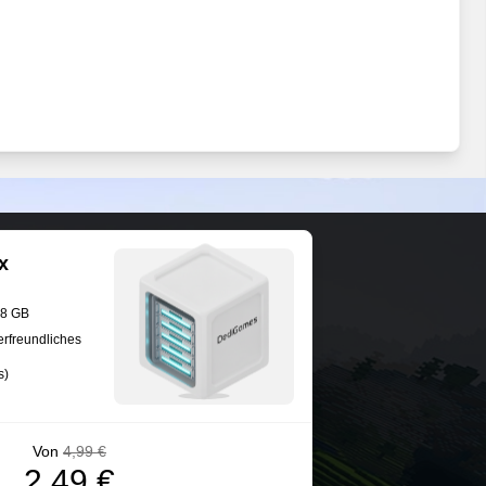
x
28 GB
erfreundliches
s)
Von
4,99 €
2,49 €