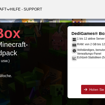
AFT
HILFE - SUPPORT
Box
DediGames® Bo
1 bis 12 aktive Server
Minecraft-
RAM: von 2 GB bis 1
Vollständiges, benutz
dpack
Verwaltungs-Panel
Echtzeit-Statistiken (5
 usw.)
 Woche.
Holen Sie