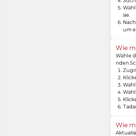
Such
Wähle
sie.
Nachd
um es
Wie ma
Wähle da
nden Sch
Zugri
Klick
Wähle
Wähle
Klick
Tadam
Wie ma
Aktualis