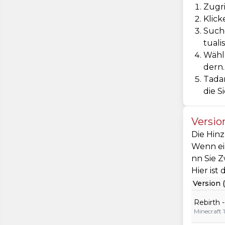
Zugri
Klick
Suche
tuali
Wähle
dern.
Tadam
die S
Versio
Die Hinz
Wenn ein
nn Sie Z
Hier ist
Version (
Rebirth 
Minecraft 1