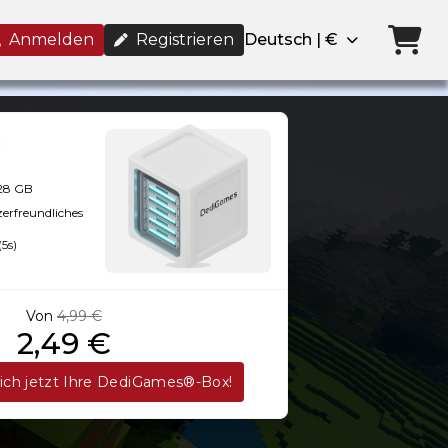
Anmelden
Registrieren
Deutsch | €
128 GB
zerfreundliches
(5s)
Von
4,99 €
2,49 €
sich jetzt Ihre DediGames®-Box!