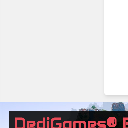
DediGames® 