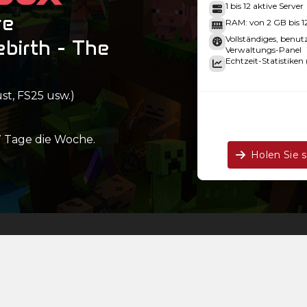
1 bis 12 aktive Server
re
RAM: von 2 GB bis 
Vollständiges, benut
ebirth - The
Verwaltungs-Panel
Echtzeit-Statistiken 
st, FS25 usw.)
 Tage die Woche.
Holen Sie 