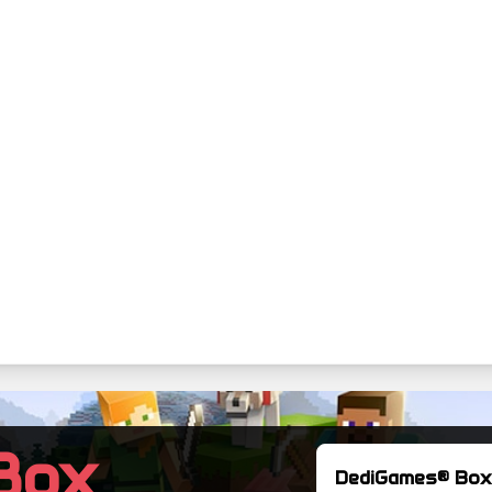
Box
DediGames® Box