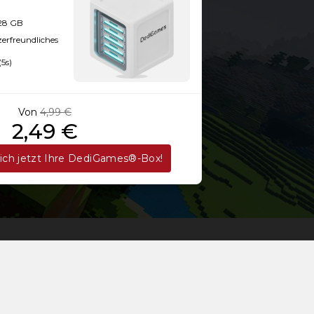
128 GB
zerfreundliches
(5s)
Von
4,99 €
2,49 €
sich jetzt Ihre DediGames®-Box!