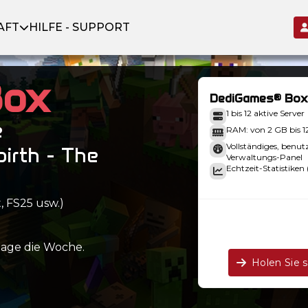
AFT
HILFE - SUPPORT
Box
DediGames® Box
1 bis 12 aktive Server
e
RAM: von 2 GB bis 
Vollständiges, benut
birth - The
Verwaltungs-Panel
Echtzeit-Statistiken 
, FS25 usw.)
Tage die Woche.
Holen Sie 