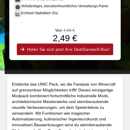
Vollständiges, benutzerfreundliches Verwaltungs-Panel
Echtzeit-Statistiken (5s)
Von
4,99 €
2,49 €
Holen Sie sich jetzt Ihre DediGames®-Box!
Entdecke das UNIC Pack, wo die Fantasie von Minecraft
auf grenzenlose Möglichkeiten trifft! Dieses einzigartige
Modpack kombiniert fortschrittliche industrielle Mods,
architektonische Meisterwerke und atemberaubende
visuelle Verbesserungen, um dein Spielerlebnis zu
verwandeln. Mit Funktionen wie magischer
Automatisierung, kulinarischer Ingenieurskunst und
innovativen Bauwerkzeugen wirst du atemberaubende