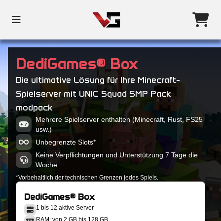
DediGames® Box
Die ultimative Lösung für Ihre Minecraft-
Spielserver mit UNIC Squad SMP Pack
modpack
Mehrere Spielserver enthalten (Minecraft, Rust, FS25
usw.)
Unbegrenzte Slots*
Keine Verpflichtungen und Unterstützung 7 Tage die
Woche.
*Vorbehaltlich der technischen Grenzen jedes Spiels.
DediGames® Box
1 bis 12 aktive Server
RAM: von 2 GB bis 128 GB