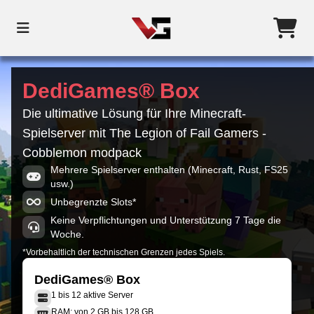
DediGames® Box
Die ultimative Lösung für Ihre Minecraft-
Spielserver mit The Legion of Fail Gamers -
Cobblemon modpack
Mehrere Spielserver enthalten (Minecraft, Rust, FS25
usw.)
Unbegrenzte Slots*
Keine Verpflichtungen und Unterstützung 7 Tage die
Woche.
*Vorbehaltlich der technischen Grenzen jedes Spiels.
DediGames® Box
1 bis 12 aktive Server
RAM: von 2 GB bis 128 GB