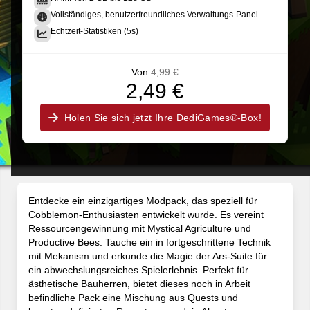
Vollständiges, benutzerfreundliches Verwaltungs-Panel
Echtzeit-Statistiken (5s)
Von
4,99 €
2,49 €
Holen Sie sich jetzt Ihre DediGames®-Box!
Entdecke ein einzigartiges Modpack, das speziell für
Cobblemon-Enthusiasten entwickelt wurde. Es vereint
Ressourcengewinnung mit Mystical Agriculture und
Productive Bees. Tauche ein in fortgeschrittene Technik
mit Mekanism und erkunde die Magie der Ars-Suite für
ein abwechslungsreiches Spielerlebnis. Perfekt für
ästhetische Bauherren, bietet dieses noch in Arbeit
befindliche Pack eine Mischung aus Quests und