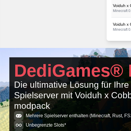
Voiduh x
Minecraft 0
Voiduh x
Minecraft 0
Voiduh x
Minecraft 0
Voiduh x
DediGames® 
Minecraft 0
Voiduh x
Die ultimative Lösung für Ihre
Minecraft 0
Spielserver mit Voiduh x Co
Voiduh x
modpack
Minecraft 0
Mehrere Spielserver enthalten (Minecraft, Rust, FS
Unbegrenzte Slots*