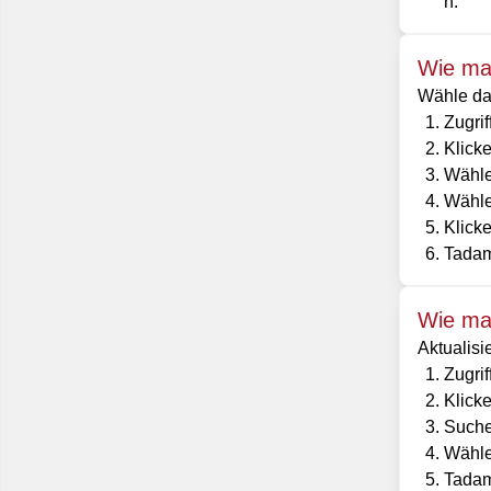
n.
Wie man
Wähle das
Zugri
Klicke
Wähle
Wählen
Klicke
Tadam
Wie man
Aktualisi
Zugri
Klick
Suche
Wähle
Tadam