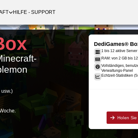
AFT
HILFE - SUPPORT
Box
DediGames® Bo
1 bis 12 aktive Server
Minecraft-
RAM: von 2 GB bis 1
Vollständiges, benutz
bblemon
Verwaltungs-Panel
Echtzeit-Statistiken (5
 usw.)
 Woche.
Holen Sie