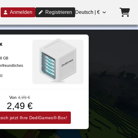
Anmelden
Registrieren
Deutsch | €
x
28 GB
erfreundliches
s)
Von
4,99 €
2,49 €
 sich jetzt Ihre DediGames®-Box!