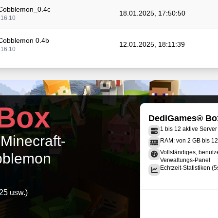
 Cobblemon_0.4c
18.01.2025, 17:50:50
.16.10
 Cobblemon 0.4b
12.01.2025, 18:11:39
.16.10
 Cobblemon_0.4a
11.01.2025, 22:18:36
.16.10
 Cobblemon-0.3b
Box
09.01.2025, 00:05:17
.16.9
DediGames® Bo
1 bis 12 aktive Server
 Cobblemon_0.3a
 Minecraft-
08.01.2025, 03:20:38
RAM: von 2 GB bis 1
.16.9
Vollständiges, benutz
bbblemon
Verwaltungs-Panel
 Cobblemon_0.2c
Echtzeit-Statistiken (5
06.01.2025, 05:36:00
.16.9
25 usw.)