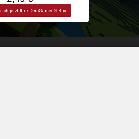
 sich jetzt Ihre DediGames®-Box!