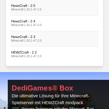
HewzCraft - 2.5
Minecraft 1.20.1-47.2.0
HewzCraft - 2.4
Minecraft 1.20.1-47.2.0
HewzCraft - 2.3
Minecraft 1.20.1-47.2.0
HEWZCraft - 2.2
Minecraft 1.20.1-47.2.0
HEWZCraft - 2.1
Minecraft 1.20.1-47.2.0
HEWZCraft - 2.0
DediGames® Box
Minecraft 1.20.1-47.2.0
Die ultimative Lösung für Ihre Minecraft-
HewzMC 1.2 - 1.20.1
Spielserver mit HEWZCraft modpack
Minecraft 1.20.1-47.2.0
Mehrere Spielserver enthalten (Minecraft, Rust,