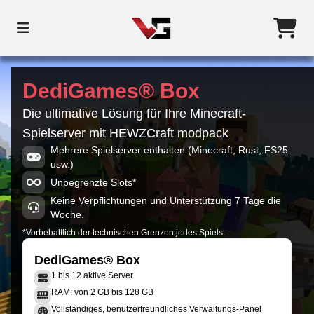
DediGames® Box
Die ultimative Lösung für Ihre Minecraft-
Spielserver mit HEWZCraft modpack
Mehrere Spielserver enthalten (Minecraft, Rust, FS25
usw.)
Unbegrenzte Slots*
Keine Verpflichtungen und Unterstützung 7 Tage die
Woche.
*Vorbehaltlich der technischen Grenzen jedes Spiels.
DediGames® Box
1 bis 12 aktive Server
RAM: von 2 GB bis 128 GB
Vollständiges, benutzerfreundliches Verwaltungs-Panel