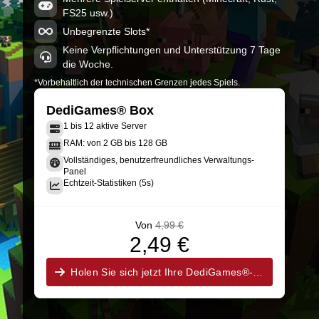
FS25 usw.)
HewzMC 1.1 - 1.20.1
Minecraft 1.20.1-47.2.0
Unbegrenzte Slots*
Keine Verpflichtungen und Unterstützung 7 Tage
die Woche.
*Vorbehaltlich der technischen Grenzen jedes Spiels.
DediGames® Box
1 bis 12 aktive Server
RAM: von 2 GB bis 128 GB
Vollständiges, benutzerfreundliches Verwaltungs-
Panel
Echtzeit-Statistiken (5s)
Von
4,99 €
2,49 €
Holen Sie sich jetzt Ihre DediGames®-Box!