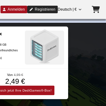
Anmelden
Registrieren
Deutsch | €
x
28 GB
erfreundliches
s)
Von
4,99 €
2,49 €
 sich jetzt Ihre DediGames®-Box!