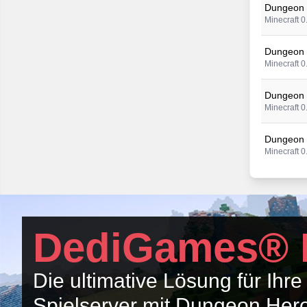
Dungeon 
Minecraft 0
Dungeon 
Minecraft 0
Dungeon 
Minecraft 0
Dungeon 
Minecraft 0
Dungeon 
Minecraft 0
Dungeon 
DediGames® 
Minecraft 0
Dungeon 
Die ultimative Lösung für Ihre
Minecraft 0
Spielserver mit Dungeon He