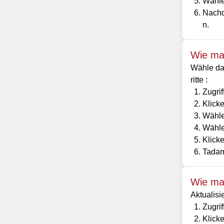
Wählen
Nachd
n.
Wie man
Wähle da
ritte :
Zugri
Klicke
Wähle
Wählen
Klicke
Tadam
Wie man
Aktualisi
Zugri
Klick