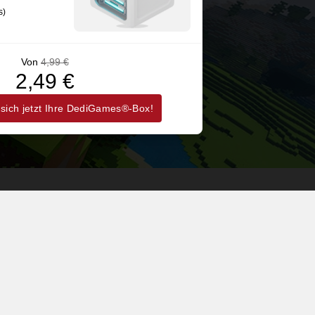
s)
Fabric 0.17.2
Von
4,99 €
2,49 €
 sich jetzt Ihre DediGames®-Box!