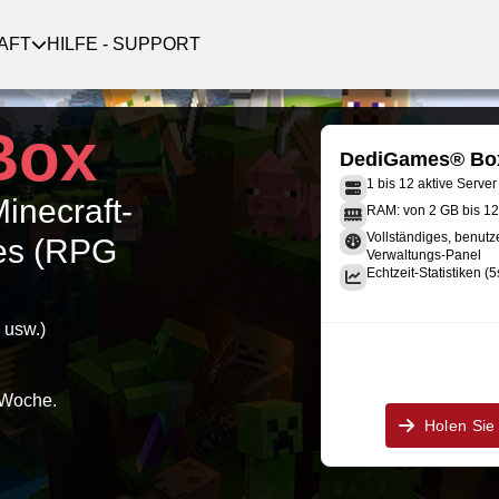
AFT
HILFE - SUPPORT
Box
DediGames® Bo
1 bis 12 aktive Server
Minecraft-
RAM: von 2 GB bis 1
Vollständiges, benutz
oes (RPG
Verwaltungs-Panel
Echtzeit-Statistiken (5
 usw.)
 Woche.
Holen Sie