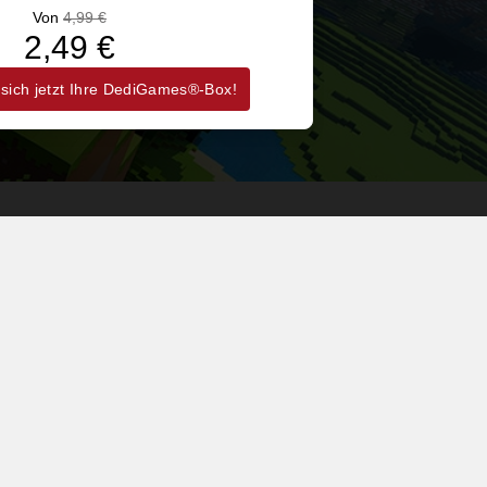
Von
4,99 €
2,49 €
 sich jetzt Ihre DediGames®-Box!