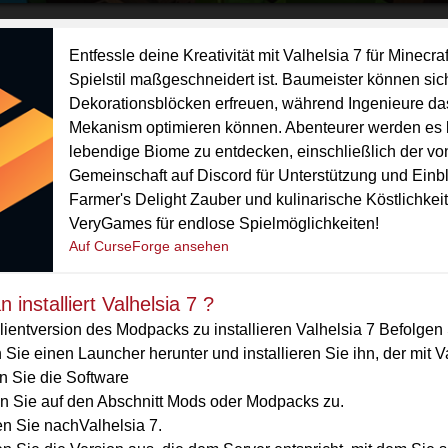
Entfessle deine Kreativität mit Valhelsia 7 für Minec
Spielstil maßgeschneidert ist. Baumeister können si
Dekorationsblöcken erfreuen, während Ingenieure das 
Mekanism optimieren können. Abenteurer werden es lie
lebendige Biome zu entdecken, einschließlich der von
Gemeinschaft auf Discord für Unterstützung und Ein
Farmer's Delight Zauber und kulinarische Köstlichkeit
VeryGames für endlose Spielmöglichkeiten!
Auf CurseForge ansehen
 installiert Valhelsia 7 ?
ientversion des Modpacks zu installieren Valhelsia 7 Befolgen 
Sie einen Launcher herunter und installieren Sie ihn, der mit Va
n Sie die Software
en Sie auf den Abschnitt Mods oder Modpacks zu.
n Sie nachValhelsia 7.