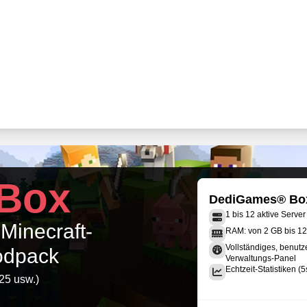
Box
DediGames® Bo
1 bis 12 aktive Server
 Minecraft-
RAM: von 2 GB bis 1
Vollständiges, benutz
modpack
Verwaltungs-Panel
Echtzeit-Statistiken (5
25 usw.)