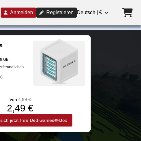
Anmelden
Registrieren
Deutsch | €
x
28 GB
erfreundliches
s)
Von
4,99 €
2,49 €
 sich jetzt Ihre DediGames®-Box!