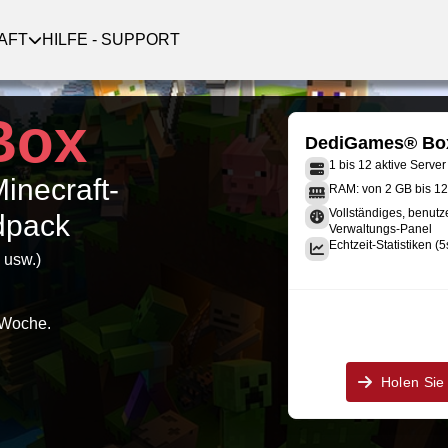
AFT
HILFE - SUPPORT
Box
DediGames® Bo
1 bis 12 aktive Server
Minecraft-
RAM: von 2 GB bis 1
Vollständiges, benutz
odpack
Verwaltungs-Panel
Echtzeit-Statistiken (5
 usw.)
 Woche.
Holen Sie