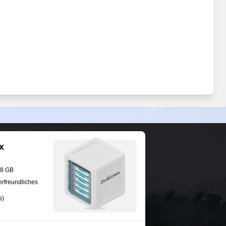
x
28 GB
erfreundliches
s)