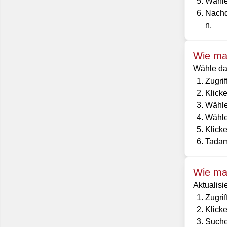
Wählen
Nachd
n.
Wie man
Wähle das
Zugri
Klicke
Wähle
Wählen
Klicke
Tadam
Wie man
Aktualisi
Zugri
Klick
Suche