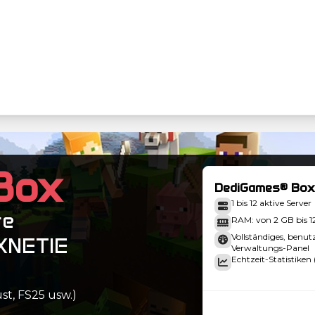
Box
DediGames® Box
1 bis 12 aktive Server
re
RAM: von 2 GB bis 
Vollständiges, benut
EXNETIE
Verwaltungs-Panel
Echtzeit-Statistiken 
st, FS25 usw.)