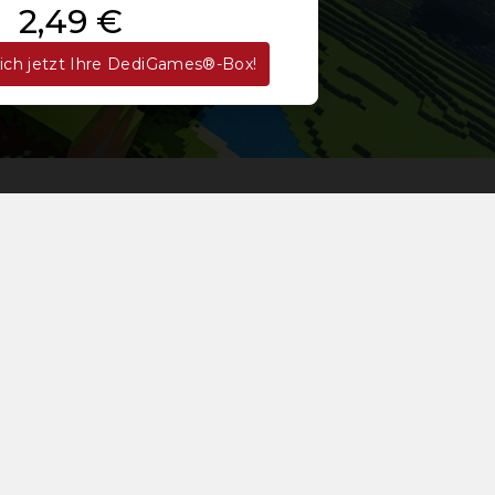
2,49 €
sich jetzt Ihre DediGames®-Box!