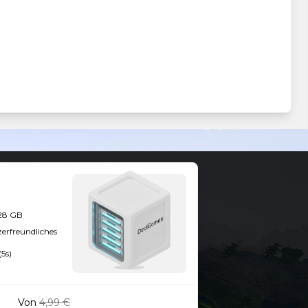
128 GB
zerfreundliches
(5s)
Von
4,99 €