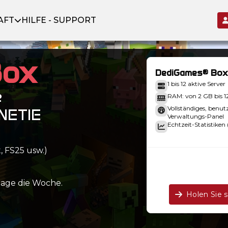
AFT
HILFE - SUPPORT
Box
DediGames® Box
1 bis 12 aktive Server
e
RAM: von 2 GB bis 
Vollständiges, benut
XNETIE
Verwaltungs-Panel
Echtzeit-Statistiken 
, FS25 usw.)
Tage die Woche.
Holen Sie 