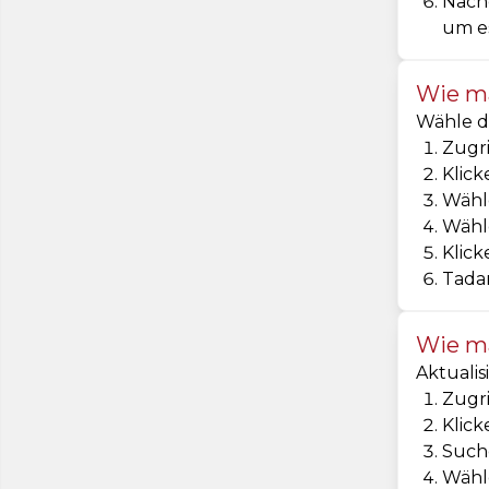
Nachd
um es
Wie ma
Wähle da
Zugri
Klick
Wähle
Wähle
Klick
Tadam
Wie ma
Aktualis
Zugri
Klick
Suche
Wähle