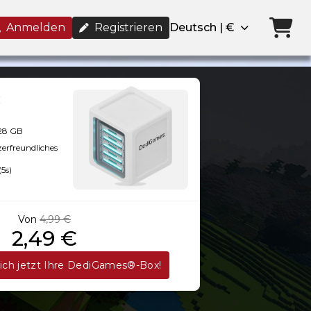
Anmelden
Registrieren
Deutsch | €
128 GB
zerfreundliches
(5s)
Von
4,99 €
2,49 €
sich jetzt Ihre DediGames®-Box!