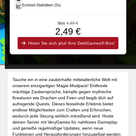
Echtzeit-Statistiken (5s)
Von
4,99 €
2,49 €
Holen Sie sich jetzt Ihre DediGames®-Box!
Tauche ein in eine zauberhafte mittelalterliche Welt mit
unserem einzigartigen Magie-Modpack! Entfessle
mächtige Zaubersprüche, kämpfe gegen mythische
Kreaturen wie Drachen und Feen und begib dich auf
aufregende Quests. Dieses fesselnde Erlebnis bietet
endlose Möglichkeiten zum Craften und Erforschen,
wodurch jede Sitzung wirklich mitreißend wird. Hoste
deinen Server mit VeryGames für nahtloses Gameplay
und genieße regelmäßige Updates, wenn neue
Funktionen und Herausforderungen hinzugefügt werden.