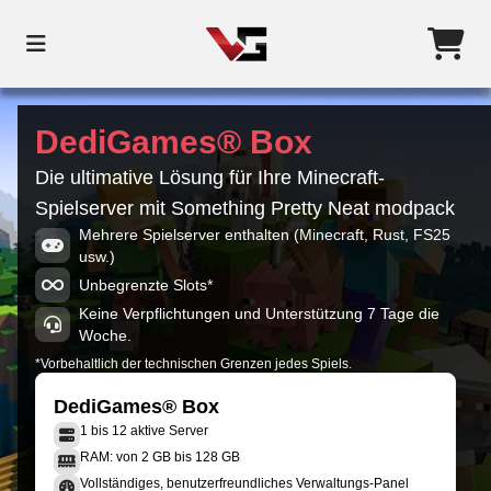
DediGames® Box
Die ultimative Lösung für Ihre Minecraft-
Spielserver mit Something Pretty Neat modpack
Mehrere Spielserver enthalten (Minecraft, Rust, FS25
usw.)
Unbegrenzte Slots*
Keine Verpflichtungen und Unterstützung 7 Tage die
Woche.
*Vorbehaltlich der technischen Grenzen jedes Spiels.
DediGames® Box
1 bis 12 aktive Server
RAM: von 2 GB bis 128 GB
Vollständiges, benutzerfreundliches Verwaltungs-Panel