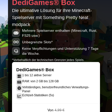
DediGames® Box
Die ultimative Lösung für Ihre Minecraft-
Spielserver mit Something Pretty Neat
modpack
Mehrere Spielserver enthalten (Minecraft, Rust,
FS25 usw.)
Unbegrenzte Slots*
Keine Verpflichtungen und Unterstützung 7 Tage
die Woche.
*Vorbehaltlich der technischen Grenzen jedes Spiels.
DediGames® Box
1 bis 12 aktive Server
RAM: von 2 GB bis 128 GB
Vollständiges, benutzerfreundliches Verwaltungs-
Panel
Echtzeit-Statistiken (5s)
Von
4,99 €