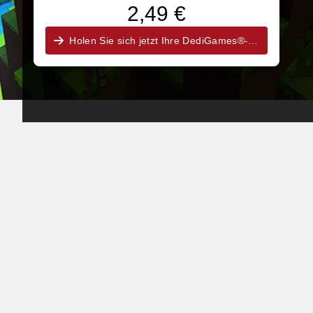
2,49 €
Holen Sie sich jetzt Ihre DediGames®-Box!