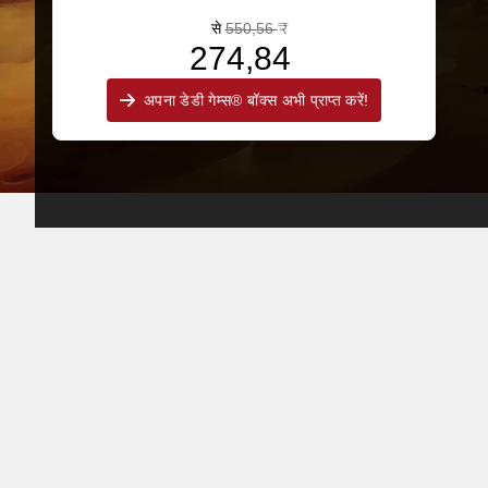
से
550,56 ₹
274,84 ₹
अपना डेडी गेम्स® बॉक्स अभी प्राप्त करें!