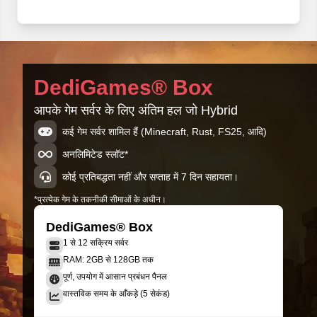
hybrid-2026.01.12-1.3
hybrid-2026.01.08-1.2
DediGames® Box
आपके गेम सर्वर के लिए अंतिम हल जो Hybrid
hybrid-2026.01.07-1.1
कई गेम सर्वर शामिल हैं (Minecraft, Rust, FS25, आदि)
अनलिमिटेड स्लॉट*
hybrid-2026.01.06-1.0
कोई प्रतिबद्धता नहीं और सप्ताह में 7 दिन सहायता।
*प्रत्येक गेम के तकनीकी सीमाओं के अधीन।
DediGames® Box
1 से 12 सक्रिय सर्वर
RAM: 2GB से 128GB तक
पूर्ण, उपयोग में आसान प्रबंधन पैनल
वास्तविक समय के आँकड़े (5 सेकंड)