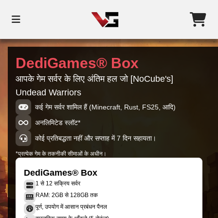
DediGames® Box
आपके गेम सर्वर के लिए अंतिम हल जो [NoCube's]
Undead Warriors
कई गेम सर्वर शामिल हैं (Minecraft, Rust, FS25, आदि)
अनलिमिटेड स्लॉट*
कोई प्रतिबद्धता नहीं और सप्ताह में 7 दिन सहायता।
*प्रत्येक गेम के तकनीकी सीमाओं के अधीन।
DediGames® Box
1 से 12 सक्रिय सर्वर
RAM: 2GB से 128GB तक
पूर्ण, उपयोग में आसान प्रबंधन पैनल