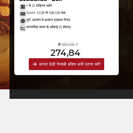
1 से 12 सक्रिय सर्वर
RAM: 2GB से 128GB तक
पूर्ण, उपयोग में आसान प्रबंधन पैनल
वास्तविक समय के आँकड़े (5 सेकंड)
से
550,56 ₹
274,84 ₹
अपना डेडी गेम्स® बॉक्स अभी प्राप्त करें!