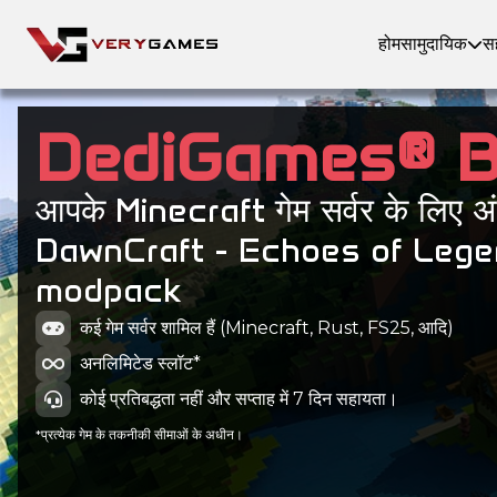
होम
सामुदायिक
स
DediGames® 
आपके Minecraft गेम सर्वर के लिए अ
DawnCraft - Echoes of Leg
modpack
कई गेम सर्वर शामिल हैं (Minecraft, Rust, FS25, आदि)
अनलिमिटेड स्लॉट*
कोई प्रतिबद्धता नहीं और सप्ताह में 7 दिन सहायता।
*प्रत्येक गेम के तकनीकी सीमाओं के अधीन।