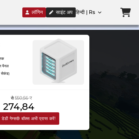
लॉगिन
साइंट अप
हिन्दी | Rs
तक
धन पैनल
 सेकंड)
से
550,56 ₹
274,84 ₹
डेडी गेम्स® बॉक्स अभी प्राप्त करें!