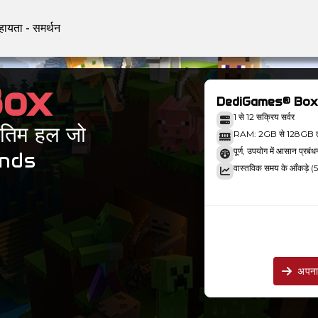
हायता - समर्थन
Box
DediGames® Box
1 से 12 सक्रिय सर्वर
ंतिम हल जो
RAM: 2GB से 128GB 
पूर्ण, उपयोग में आसान प्रबं
ends
वास्तविक समय के आँकड़े (5
अपना 