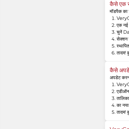
कैसे एक
मॉडपैक का
VeryGa
एक नई स
चुनें 
सेक्शन 
स्थापित
तादम! 
कैसे अप
अपडेट करन
VeryGa
एडीऑन 
तालिका
का नया
तादम! 