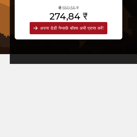
से
550,56 ₹
274,84 ₹
अपना डेडी गेम्स® बॉक्स अभी प्राप्त करें!