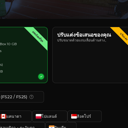
ยอดนิยมที่สุด
ปรับแต่งข้อเสนอของคุณ
ปรับแต่
ปรับขนาดด้วยแถบเลื่อนด้านล่าง。
Box 10 GB
s
s)
GB
 (FS22 / FS25)
แคนาดา
โปแลนด์
สิงคโปร์
ัฐอเมริกา - ตะวันตก
อินเดีย