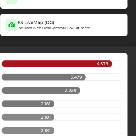
FS LiveMap (DG)
Included with DediGames® Box Ultimate
4,579
3,479
3,259
2,181
2,181
2,181