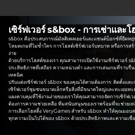
เซิร์ฟเวอร์ s&box - การเช่าและโ
s&box คือประสบการณ์มัลติเพลเยอร์และแซนด์บ็อกซ์ที่ยืดหยุ
โหมดเกมที่ไม่ซ้ำใคร การโฮสต์เซิร์ฟเวอร์บทบาท หรือการสร้า
ง่าย
ด้วยบริการโฮสต์ของเรา คุณสามารถเปิดใช้งานเซิร์ฟเวอร์ s&
ประสิทธิภาพที่เสถียร ความหน่วงต่ำ และการเล่นเกมที่ราบรื่นแ
เทคนิค
ปรับแต่งเซิร์ฟเวอร์ s&box ของคุณได้ตามต้องการ: ติดตั้งแล
เซิร์ฟเวอร์ชุมชนขนาดเล็กหรือสิ่งที่มีขนาดใหญ่และทะเยอท
แผงควบคุมที่ใช้งานง่ายของเราให้คุณสามารถจัดการเซิร์ฟเว
ต้องการความช่วยเหลือ ทีมสนับสนุนของเราพร้อมที่จะช่วยเหลือคุ
การเลือกโฮสติ้ง VeryGames สำหรับ s&box ทำให้คุณมอบสภาพ
ทุกความเป็นไปได้ของ s&box ด้วยประสิทธิภาพและความเชื่อถื