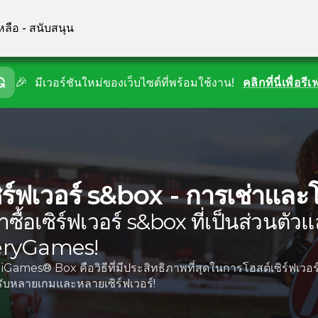
หลือ - สนับสนุน
🎉
มีเวอร์ชันใหม่ของเว็บไซต์ที่พร้อมใช้งาน!
คลิกที่นี่เพื่อรี
ิร์ฟเวอร์ s&box - การเช่าและ
่าซื้อเซิร์ฟเวอร์ s&box ที่เป็นส่วนตั
eryGames!
Games® Box คือวิธีที่มีประสิทธิภาพที่สุดในการโฮสต์เซิร์ฟเว
ับหลายเกมและหลายเซิร์ฟเวอร์!