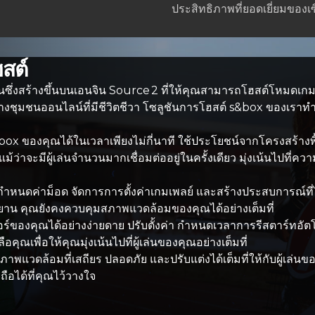
ประสิทธิภาพที่ยอดเยี่ยมของเ
ฮสต์
่นซึ่งสร้างขึ้นบนเอนจิน Source 2 ที่ให้คุณสามารถโฮสต์โหมดเกม
งชุมชนออนไลน์ที่มีชีวิตชีวา โซลูชันการโฮสต์ s&box ของเราทำให
box ของคุณได้ในเวลาเพียงไม่กี่นาที ใช้ประโยชน์จากโครงสร้างพื
ม้ว่าจะมีผู้เล่นจำนวนมากเชื่อมต่ออยู่ในครั้งเดียว มุ่งเน้นไปที
ะกำหนดค่าม็อด จัดการการตั้งค่าเกมเพลย์ และสร้างประสบการณ์ที่
ะยาน คุณยังคงควบคุมสภาพแวดล้อมของคุณได้อย่างเต็มที่
อร์ของคุณได้อย่างง่ายดาย ปรับตั้งค่า กำหนดเวลาการรีสตาร์ทอ
ณเพื่อให้คุณมุ่งเน้นไปที่ผู้เล่นของคุณอย่างเต็มที่
แวดล้อมที่เสถียร ปลอดภัย และปรับแต่งได้เต็มที่ให้กับผู้เล
อได้ที่คุณไว้วางใจ