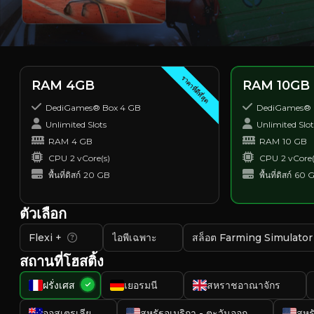
ราคาที่ดีที่สุด
RAM 4GB
RAM 10GB
DediGames® Box 4 GB
DediGames® 
Unlimited Slots
Unlimited Slot
RAM
4 GB
RAM
10 GB
CPU
2 vCore(s)
CPU
2 vCore(
พื้นที่ดิสก์
20 GB
พื้นที่ดิสก์
60 
ตัวเลือก
Flexi +
ไอพีเฉพาะ
สล็อต Farming Simulator
สถานที่โฮสติ้ง
ฝรั่งเศส
เยอรมนี
สหราชอาณาจักร
ออสเตรเลีย
สหรัฐอเมริกา - ตะวันออก
สหร