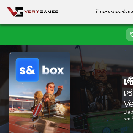
บ้าน
ชุมชน
ช่วยเ
เซ
เช
V
Dedi
รองร