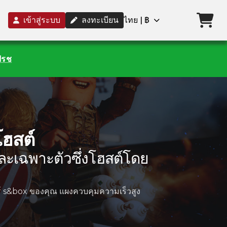
เข้าสู่ระบบ
ลงทะเบียน
ไทย | ฿
เฟรช
โฮสต์
วและเฉพาะตัวซึ่งโฮสต์โดย
อร์ s&box ของคุณ แผงควบคุมความเร็วสูง