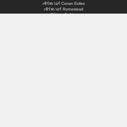
เซิร์ฟเวอร์ Conan Exiles
เซิร์ฟเวอร์ Romestead
เซิร์ฟเวอร์ s&box
วันแห่งความพ่ายแพ้
เซิร์ฟเวอร์ Factorio
เซิร์ฟเวอร์ FiveM
เซิร์ฟเวอร์มายน์คราฟต์
เซิร์ฟเวอร์ ARK: Survival Ascended
เซิร์ฟเวอร์ Hytale
เข้าใช้
โปรไฟล์ของฉัน
สนับสนุน
VERYGAMES
เกี่ยวกับ
ฮาร์ดแวร์
วิธีการชำระเงิน