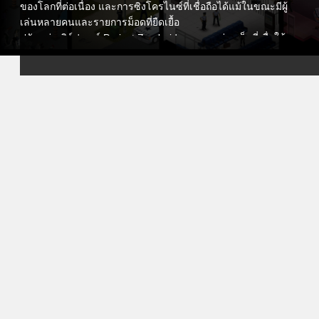
ของโลกที่ต่อเนื่อง และการซิงโครไนซ์ที่เชื่อถือได้แม้ในขณะมีผู้
เล่นหลายคนและรายการม็อดที่ยืดเยื้อ
ปรับแต่งเซิร์ฟเวอร์ Project Zomboid ของคุณอย่างเต็มที่เพื่อให้
ตรงกับวิสัยทัศน์การเอาชีวิตรอดของคุณ: ปรับการตั้งค่าแซนด์บ็
อกซ์ ควบคุมความหนาแน่นของซอมบี้และความหายากของของ
ซาก ปรับแต่งม็อดจาก Workshop กำหนดกฎ PvP หรือ PvE และ
จัดการการเข้าถึงของไวท์ลิสต์ ไม่ว่าคุณตั้งใจจะเอาชีวิตรอดอย่าง
ท้าทายหรือร่วมมือแบบผ่อนคลาย คุณมีอำนาจควบคุมโลกของ
คุณเต็มที่
แผงการจัดการที่ใช้งานง่ายของเราช่วยให้คุณสามารถตั้งค่า
เซิร์ฟเวอร์ได้ง่าย จัดการผู้เล่น ตรวจสอบประสิทธิภาพ และ
วางแผนการสำรองข้อมูลอัตโนมัติเพื่อปกป้องความก้าวหน้าใน
โลกของคุณ คุณสามารถอัปเดต เริ่มใหม่ หรือปรับเซิร์ฟเวอร์ของ
คุณได้เพียงไม่กี่คลิก นอกจากนี้ทีมสนับสนุนทางเทคนิคของเรา
พร้อมให้ความช่วยเหลือเมื่อจำเป็น เพื่อให้คุณสามารถมุ่งเน้นที่
การเติบโตและการมีส่วนร่วมกับชุมชนของคุณ
ด้วยการเลือกโฮสต์ Project Zomboid ของเรา คุณจะมอบ
ประสบการณ์การเอาชีวิตรอดที่เสถียรและน่าดึงดูดให้กับผู้เล่น
ของคุณ สร้างบ้านที่ปลอดภัยของคุณ เสริมความมั่นคงให้ฐาน
ของคุณ รวบรวมผู้รอดชีวิต และสร้างเรื่องราวที่ยาวนานในโลกที่