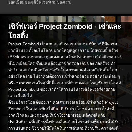
ยอดเยี่ยมของเซิร์ฟเวอร์เกมของเรา.
เซิร์ฟเวอร์ Project Zomboid - เช่าและ
โฮสติ้ง
Project Zomboid เป็นเกมเอาตัวรอดแบบแซนด์บ็อกซ์ที่มีความ
ยากท้าทาย ตั้งอยู่ในโลกขนาดใหญ่ที่ถูกรุกรานโดยซอมบี้ สร้าง
เซิร์ฟเวอร์เฉพาะของคุณเองและสร้างประสบการณ์มัลติเพลเยอร์
ที่ไม่เหมือนใคร ซึ่งผู้เล่นต้องเอาชีวิตรอด เก็บของ ก่อสร้าง ทำ
ฟาร์ม และร่วมมือหรือแข่งขันในสภาพแวดล้อมหลังวันสิ้นโลก
อย่างโหดร้าย ไม่ว่าคุณต้องการเซิร์ฟเวอร์ส่วนตัวสำหรับเพื่อน ๆ
หรือชุมชนขนาดใหญ่ที่มีม็อดแบบที่กำหนดเอง โซลูชันการโฮสต์
Project Zomboid ของเราทำให้การบริหารเซิร์ฟเวอร์ง่ายดาย
และเชื่อถือได้
ด้วยบริการโฮสต์ของเรา คุณสามารถเตรียมเซิร์ฟเวอร์ Project
Zomboid ในเวลาเพียงไม่กี่นาที รับประโยชน์จากการตั้งค่าที่
รวดเร็วและแผงควบคุมที่เข้าใจง่าย พร้อมเพลิดเพลินกับ
ประสิทธิภาพที่เสถียรซึ่งขับเคลื่อนด้วยโครงสร้างพื้นฐานที่ได้รับ
การปรับแต่ง ซึ่งช่วยให้มั่นใจในการเล่นเกมที่ราบรื่น ความคงที่